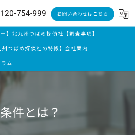
120-754-999
お問い合わせはこちら
ュー】
北九州つばめ探偵社【調査事項】
九州つばめ探偵社の特徴】
会社案内
コラム
調査、婚前調査
調査｜分厚い証拠満載報告書提出継続中
、不倫調査と親権問題
要条件とは？
便送達
州の探偵が迅速に解決｜行方調査 | 感謝状授与歴アリ