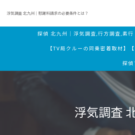
浮気調査 北九州｜慰謝料請求の必要条件とは？
探偵 北九州｜浮気調査,行方調査,素
【TV局クルーの同乗密着取材】
【
探偵
浮気調査 