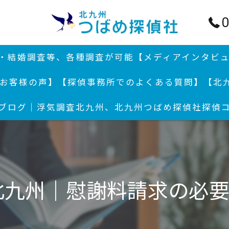
0
行・結婚調査等、各種調査が可能
【メディアインタビ
お客様の声】
【探偵事務所でのよくある質問】
【北
ブログ｜浮気調査北九州、北九州つばめ探偵社
探偵
結婚
浮気
浮気
北九州｜慰謝料請求の必
付郵
北九