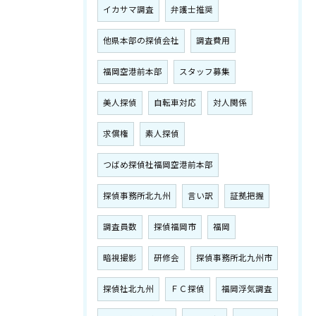
イカサマ調査
弁護士推奨
他県本部の探偵会社
調査費用
福岡空港前本部
スタッフ募集
美人探偵
自転車対応
対人関係
求償権
素人探偵
つばめ探偵社福岡空港前本部
探偵事務所北九州
言い訳
証拠把握
調査員数
探偵福岡市
福岡
暗視撮影
研修会
探偵事務所北九州市
探偵社北九州
ＦＣ探偵
福岡浮気調査