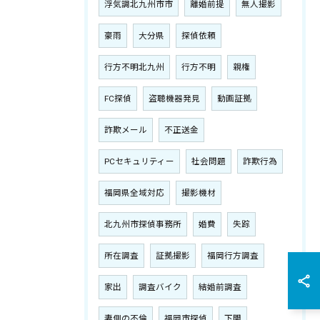
浮気調北九州市市
離婚前提
無人撮影
豪雨
大分県
探偵依頼
行方不明北九州
行方不明
親権
FC探偵
盗聴機器発見
動画証拠
詐欺メール
不正送金
PCセキュリティー
社会問題
詐欺行為
福岡県全域対応
撮影機材
北九州市探偵事務所
婚費
失踪
所在調査
証拠撮影
福岡行方調査
家出
調査バイク
結婚前調査
妻側の不倫
福岡市探偵
下関