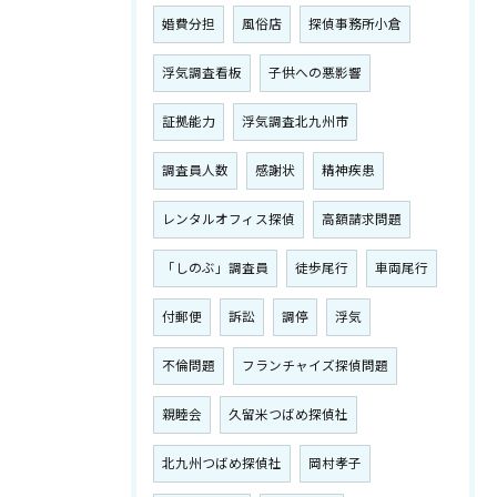
婚費分担
風俗店
探偵事務所小倉
浮気調査看板
子供への悪影響
証拠能力
浮気調査北九州市
調査員人数
感謝状
精神疾患
レンタルオフィス探偵
高額請求問題
「しのぶ」調査員
徒歩尾行
車両尾行
付郵便
訴訟
調停
浮気
不倫問題
フランチャイズ探偵問題
親睦会
久留米つばめ探偵社
北九州つばめ探偵社
岡村孝子