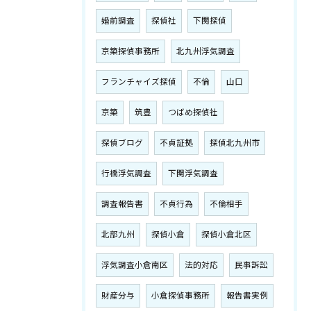
婚前調査
探偵社
下関探偵
京築探偵事務所
北九州浮気調査
フランチャイズ探偵
不倫
山口
京築
筑豊
つばめ探偵社
探偵ブログ
不貞証拠
探偵北九州市
行橋浮気調査
下関浮気調査
調査報告書
不貞行為
不倫相手
北部九州
探偵小倉
探偵小倉北区
浮気調査小倉南区
法的対応
民事訴訟
財産分与
小倉探偵事務所
報告書実例