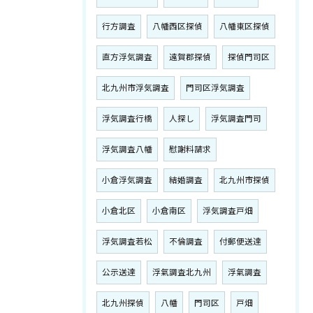
行方調査
八幡西区探偵
八幡東区探偵
直方浮気調査
遠賀郡探偵
探偵門司区
北九州市浮気調査
門司区浮気調査
浮気調査行橋
人探し
浮気調査門司
浮気調査八幡
慰謝料請求
小倉浮気調査
結婚調査
北九州市探偵
小倉北区
小倉南区
浮気調査戸畑
浮気調査若松
不倫調査
付郵便送達
公示送達
浮氣調査北九州
浮氣調査
北九州探偵
八幡
門司区
戸畑