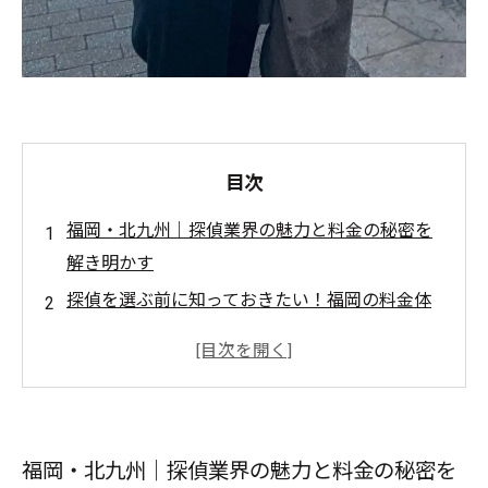
目次
福岡・北九州｜探偵業界の魅力と料金の秘密を
解き明かす
探偵を選ぶ前に知っておきたい！福岡の料金体
系とは
福岡の探偵サービス利用者のリアルな体験談
料金だけじゃない！福岡探偵のサービスの質を
徹底分析
福岡・北九州｜探偵業界の魅力と料金の秘密を
あなたにぴったりの探偵はどこに？福岡の選び