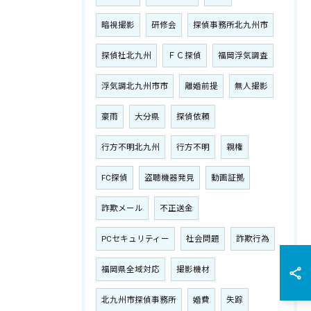
暗視撮影
研修会
探偵事務所北九州市
探偵社北九州
ＦＣ探偵
福岡浮気調査
浮気調北九州市市
離婚前提
無人撮影
豪雨
大分県
探偵依頼
行方不明北九州
行方不明
親権
FC探偵
盗聴機器発見
動画証拠
詐欺メール
不正送金
PCセキュリティー
社会問題
詐欺行為
福岡県全域対応
撮影機材
北九州市探偵事務所
婚費
失踪