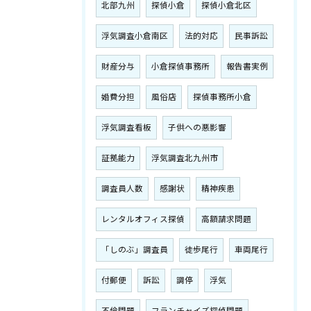
北部九州
探偵小倉
探偵小倉北区
浮気調査小倉南区
法的対応
民事訴訟
財産分与
小倉探偵事務所
報告書実例
婚費分担
風俗店
探偵事務所小倉
浮気調査看板
子供への悪影響
証拠能力
浮気調査北九州市
調査員人数
感謝状
精神疾患
レンタルオフィス探偵
高額請求問題
「しのぶ」調査員
徒歩尾行
車両尾行
付郵便
訴訟
調停
浮気