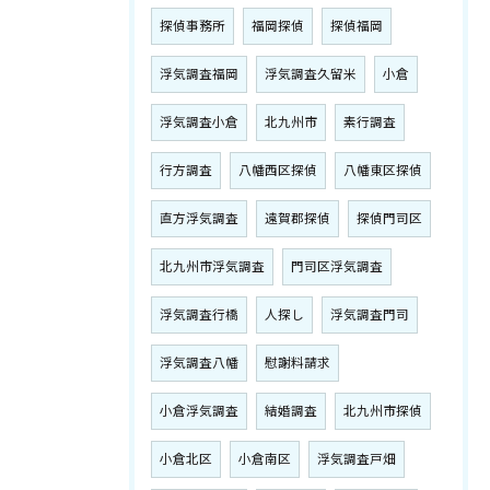
探偵事務所
福岡探偵
探偵福岡
浮気調査福岡
浮気調査久留米
小倉
浮気調査小倉
北九州市
素行調査
行方調査
八幡西区探偵
八幡東区探偵
直方浮気調査
遠賀郡探偵
探偵門司区
北九州市浮気調査
門司区浮気調査
浮気調査行橋
人探し
浮気調査門司
浮気調査八幡
慰謝料請求
小倉浮気調査
結婚調査
北九州市探偵
小倉北区
小倉南区
浮気調査戸畑