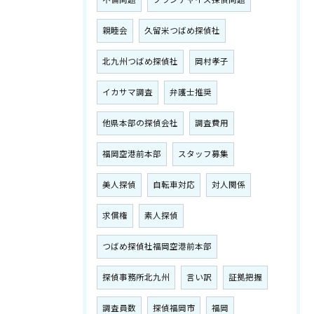
不倫問題
フランチャイズ探偵問題
親睦会
久留米つばめ探偵社
北九州つばめ探偵社
岡村孝子
イカサマ調査
弁護士推奨
他県本部の探偵会社
調査費用
福岡空港前本部
スタッフ募集
美人探偵
自転車対応
対人関係
求償権
素人探偵
つばめ探偵社福岡空港前本部
探偵事務所北九州
言い訳
証拠把握
調査員数
探偵福岡市
福岡