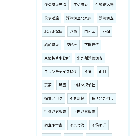
浮気調査若松
不倫調査
付郵便送達
公示送達
浮氣調査北九州
浮氣調査
北九州探偵
八幡
門司区
戸畑
婚前調査
探偵社
下関探偵
京築探偵事務所
北九州浮気調査
フランチャイズ探偵
不倫
山口
京築
筑豊
つばめ探偵社
探偵ブログ
不貞証拠
探偵北九州市
行橋浮気調査
下関浮気調査
調査報告書
不貞行為
不倫相手