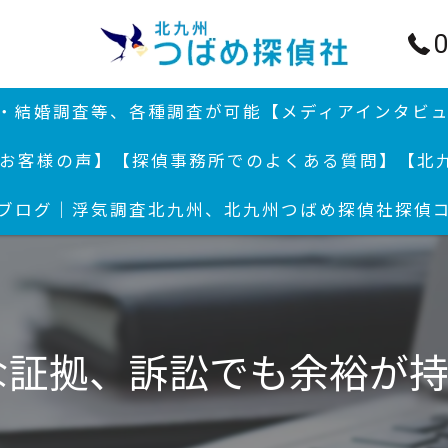
0
行・結婚調査等、各種調査が可能
【メディアインタビ
お客様の声】
【探偵事務所でのよくある質問】
【北
ブログ｜浮気調査北九州、北九州つばめ探偵社
探偵
結婚
浮気
浮気
な証拠、訴訟でも余裕が
付郵
北九