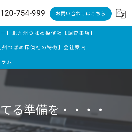
120-754-999
お問い合わせはこちら
ュー】
北九州つばめ探偵社【調査事項】
九州つばめ探偵社の特徴】
会社案内
コラム
調査、婚前調査
調査｜分厚い証拠満載報告書提出継続中
、不倫調査と親権問題
持てる準備を・・・・
便送達
州の探偵が迅速に解決｜行方調査 | 感謝状授与歴アリ