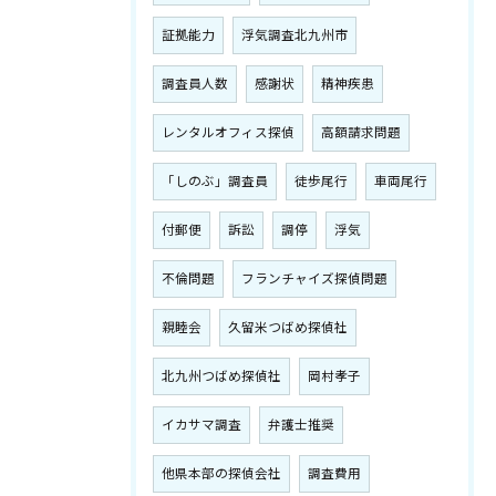
証拠能力
浮気調査北九州市
調査員人数
感謝状
精神疾患
レンタルオフィス探偵
高額請求問題
「しのぶ」調査員
徒歩尾行
車両尾行
付郵便
訴訟
調停
浮気
不倫問題
フランチャイズ探偵問題
親睦会
久留米つばめ探偵社
北九州つばめ探偵社
岡村孝子
イカサマ調査
弁護士推奨
他県本部の探偵会社
調査費用