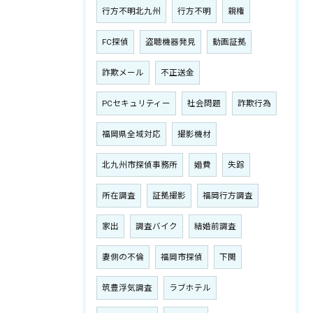
行方不明北九州
行方不明
親権
FC探偵
盗聴機器発見
動画証拠
詐欺メール
不正送金
PCセキュリティー
社会問題
詐欺行為
福岡県全域対応
撮影機材
北九州市探偵事務所
婚費
失踪
所在調査
証拠撮影
福岡行方調査
家出
調査バイク
結婚前調査
妻側の不倫
福岡市探偵
下関
筑豊浮気調査
ラブホテル