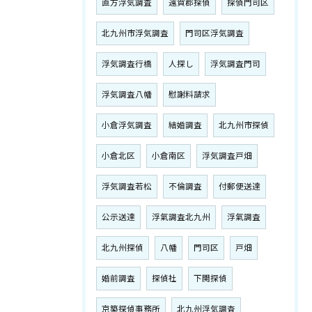
直方浮気調査
遠賀郡探偵
探偵門司区
北九州市浮気調査
門司区浮気調査
浮気調査行橋
人探し
浮気調査門司
浮気調査八幡
慰謝料請求
小倉浮気調査
結婚調査
北九州市探偵
小倉北区
小倉南区
浮気調査戸畑
浮気調査若松
不倫調査
付郵便送達
公示送達
浮氣調査北九州
浮氣調査
北九州探偵
八幡
門司区
戸畑
婚前調査
探偵社
下関探偵
京築探偵事務所
北九州浮気調査