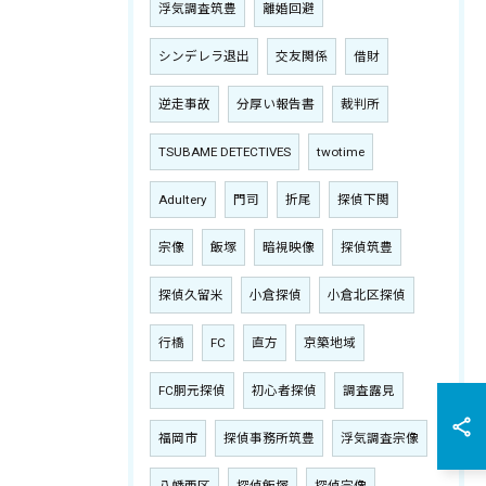
浮気調査筑豊
離婚回避
シンデレラ退出
交友関係
借財
逆走事故
分厚い報告書
裁判所
TSUBAME DETECTIVES
twotime
Adultery
門司
折尾
探偵下関
宗像
飯塚
暗視映像
探偵筑豊
探偵久留米
小倉探偵
小倉北区探偵
行橋
FC
直方
京築地域
FC胴元探偵
初心者探偵
調査露見
福岡市
探偵事務所筑豊
浮気調査宗像