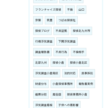
フランチャイズ探偵
不倫
山口
京築
筑豊
つばめ探偵社
探偵ブログ
不貞証拠
探偵北九州市
行橋浮気調査
下関浮気調査
調査報告書
不貞行為
不倫相手
北部九州
探偵小倉
探偵小倉北区
浮気調査小倉南区
法的対応
民事訴訟
財産分与
小倉探偵事務所
報告書実例
婚費分担
風俗店
探偵事務所小倉
浮気調査看板
子供への悪影響