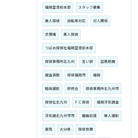
福岡空港前本部
スタッフ募集
美人探偵
自転車対応
対人関係
求償権
素人探偵
つばめ探偵社福岡空港前本部
探偵事務所北九州
言い訳
証拠把握
調査員数
探偵福岡市
福岡
暗視撮影
研修会
探偵事務所北九州市
探偵社北九州
ＦＣ探偵
福岡浮気調査
浮気調北九州市市
離婚前提
無人撮影
豪雨
大分県
探偵依頼