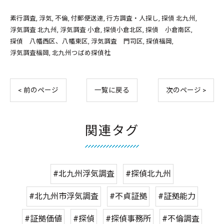
素行調査
浮気
不倫
付郵便送達
行方調査・人探し
探偵 北九州
浮気調査 北九州
浮気調査 小倉
探偵小倉北区
探偵 小倉南区
探偵 八幡西区、八幡東区
浮気調査 門司区
探偵福岡
浮気調査福岡
北九州つばめ探偵社
< 前のページ
一覧に戻る
次のページ >
関連タグ
#北九州浮気調査
#探偵北九州
#北九州市浮気調査
#不貞証拠
#証拠能力
#証拠価値
#探偵
#探偵事務所
#不倫調査