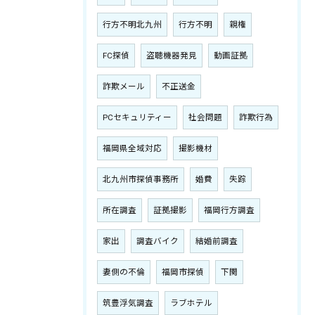
行方不明北九州
行方不明
親権
FC探偵
盗聴機器発見
動画証拠
詐欺メール
不正送金
PCセキュリティー
社会問題
詐欺行為
福岡県全域対応
撮影機材
北九州市探偵事務所
婚費
失踪
所在調査
証拠撮影
福岡行方調査
家出
調査バイク
結婚前調査
妻側の不倫
福岡市探偵
下関
筑豊浮気調査
ラブホテル