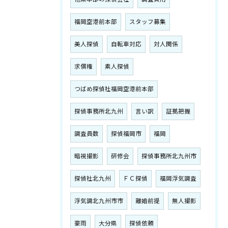
福岡空港前本部
スタッフ募集
美人探偵
自転車対応
対人関係
求償権
素人探偵
つばめ探偵社福岡空港前本部
探偵事務所北九州
言い訳
証拠把握
調査員数
探偵福岡市
福岡
暗視撮影
研修会
探偵事務所北九州市
探偵社北九州
ＦＣ探偵
福岡浮気調査
浮気調北九州市市
離婚前提
無人撮影
豪雨
大分県
探偵依頼