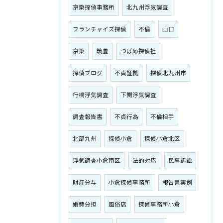
京築探偵事務所
北九州浮気調査
フランチャイズ探偵
不倫
山口
京築
筑豊
つばめ探偵社
探偵ブログ
不貞証拠
探偵北九州市
行橋浮気調査
下関浮気調査
調査報告書
不貞行為
不倫相手
北部九州
探偵小倉
探偵小倉北区
浮気調査小倉南区
法的対応
民事訴訟
財産分与
小倉探偵事務所
報告書実例
婚費分担
風俗店
探偵事務所小倉