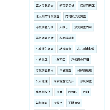
直方浮気調査
遠賀郡探偵
探偵門司区
北九州市浮気調査
門司区浮気調査
浮気調査行橋
人探し
浮気調査門司
浮気調査八幡
慰謝料請求
小倉浮気調査
結婚調査
北九州市探偵
小倉北区
小倉南区
浮気調査戸畑
浮気調査若松
不倫調査
付郵便送達
公示送達
浮氣調査北九州
浮氣調査
北九州探偵
八幡
門司区
戸畑
婚前調査
探偵社
下関探偵