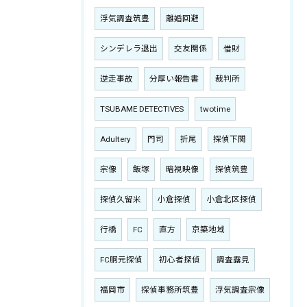
浮気調査筑豊
離婚回避
シンデレラ退出
交友関係
借財
逆走事故
分厚い報告書
裁判所
TSUBAME DETECTIVES
twotime
Adultery
門司
折尾
探偵下関
宗像
飯塚
暗視映像
探偵筑豊
探偵久留米
小倉探偵
小倉北区探偵
行橋
FC
直方
京築地域
FC胴元探偵
初心者探偵
調査露見
福岡市
探偵事務所筑豊
浮気調査宗像