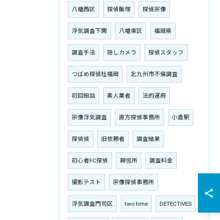
八幡西区
探偵飯塚
探偵宗像
浮気調査下関
八幡東区
福岡県
調査手法
隠しカメラ
探偵スタッフ
つばめ探偵社福岡
北九州市不倫調査
初回相談
素人業者
法的運用
宗像浮気調査
直方探偵事務所
小倉駅
探偵偵
旧依頼者
調査結果
初心者FC探偵
興信所
調査料金
撮影テスト
宗像探偵事務所
浮気調査門司区
two time
DETECTIVES