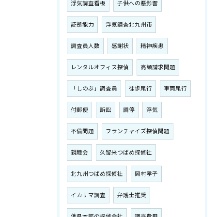
浮気調査看板
子供への悪影響
証拠能力
浮気調査北九州市
調査員人数
感謝状
精神疾患
レンタルオフィス探偵
高額請求問題
「しのぶ」調査員
徒歩尾行
車両尾行
付郵便
訴訟
調停
浮気
不倫問題
フランチャイズ探偵問題
親睦会
久留米つばめ探偵社
北九州つばめ探偵社
岡村孝子
イカサマ調査
弁護士推奨
他県本部の探偵会社
調査費用