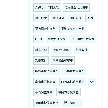
人探し16年間無敗
行方調査北九州市
最新機材
直接証拠
間接証拠
不貞
不倫調査北九州
電動キックボード
LUUP
事故多発予想
北九州市行方調査
親権争い
探偵不倫調査
証拠取得
別居案件
浮気調査飯塚市
飯塚市探偵事務所
行橋探偵事務所
宗像市浮気調査
門司区探偵事務所
GW
不倫調査福岡
福岡市浮気調査
福岡市探偵事務所
浮気調査山口