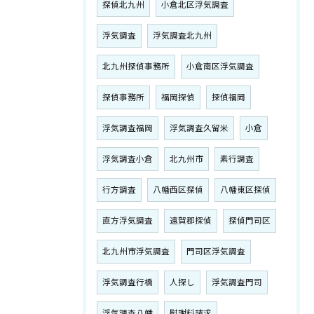
探偵北九州
小倉北区浮気調査
浮気調査
浮気調査北九州
北九州探偵事務所
小倉南区浮気調査
探偵事務所
福岡探偵
探偵福岡
浮気調査福岡
浮気調査久留米
小倉
浮気調査小倉
北九州市
素行調査
行方調査
八幡西区探偵
八幡東区探偵
直方浮気調査
遠賀郡探偵
探偵門司区
北九州市浮気調査
門司区浮気調査
浮気調査行橋
人探し
浮気調査門司
浮気調査八幡
慰謝料請求