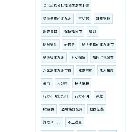
つばめ探偵社福岡空港前本部
探偵事務所北九州
言い訳
証拠把握
調査員数
探偵福岡市
福岡
暗視撮影
研修会
探偵事務所北九州市
探偵社北九州
ＦＣ探偵
福岡浮気調査
浮気調北九州市市
離婚前提
無人撮影
豪雨
大分県
探偵依頼
行方不明北九州
行方不明
親権
FC探偵
盗聴機器発見
動画証拠
詐欺メール
不正送金