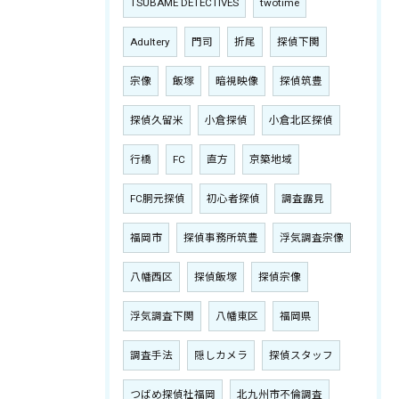
TSUBAME DETECTIVES
twotime
Adultery
門司
折尾
探偵下関
宗像
飯塚
暗視映像
探偵筑豊
探偵久留米
小倉探偵
小倉北区探偵
行橋
FC
直方
京築地域
FC胴元探偵
初心者探偵
調査露見
福岡市
探偵事務所筑豊
浮気調査宗像
八幡西区
探偵飯塚
探偵宗像
浮気調査下関
八幡東区
福岡県
調査手法
隠しカメラ
探偵スタッフ
つばめ探偵社福岡
北九州市不倫調査