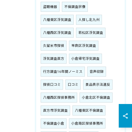
盗聴機器
不倫調査宗像
八幡東区浮気調査
人探し北九州
八幡西区浮気調査
若松区浮気調査
久留米市探偵
早良区浮気調査
浮気調査直方
小倉帰宅浮気調査
行方調査16年間ノーミス
音声収録
探偵口コミ
口コミ
景品表示法違反
八幡西区探偵事務所
小倉北区不倫調査
直方市浮気調査
八幡東区不倫調査
不倫調査小倉
小倉南区探偵事務所