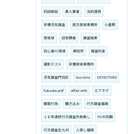
初回相談
素人業者
法的運用
宗像浮気調査
直方探偵事務所
小倉駅
探偵偵
旧依頼者
調査結果
初心者FC探偵
興信所
調査料金
撮影テスト
宗像探偵事務所
浮気調査門司区
two time
DETECTIVES
fukuoka pref
affair with
エアタグ
聴取行為
聞き込み
行方調査福岡
１６年連続行方調査失敗無し
PCの同期
行方調査北九州
人探し福岡