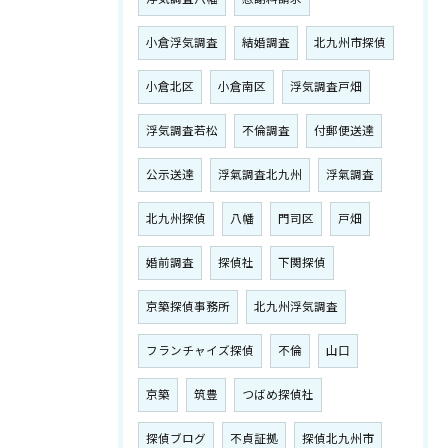
小倉浮気調査
結婚調査
北九州市探偵
小倉北区
小倉南区
浮気調査戸畑
浮気調査若松
不倫調査
付郵便送達
公示送達
浮氣調査北九州
浮氣調査
北九州探偵
八幡
門司区
戸畑
婚前調査
探偵社
下関探偵
京築探偵事務所
北九州浮気調査
フランチャイズ探偵
不倫
山口
京築
筑豊
つばめ探偵社
探偵ブログ
不貞証拠
探偵北九州市