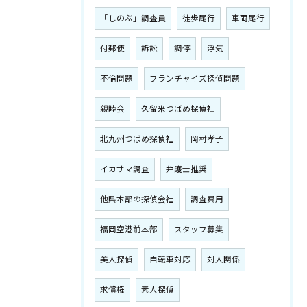
「しのぶ」調査員
徒歩尾行
車両尾行
付郵便
訴訟
調停
浮気
不倫問題
フランチャイズ探偵問題
親睦会
久留米つばめ探偵社
北九州つばめ探偵社
岡村孝子
イカサマ調査
弁護士推奨
他県本部の探偵会社
調査費用
福岡空港前本部
スタッフ募集
美人探偵
自転車対応
対人関係
求償権
素人探偵