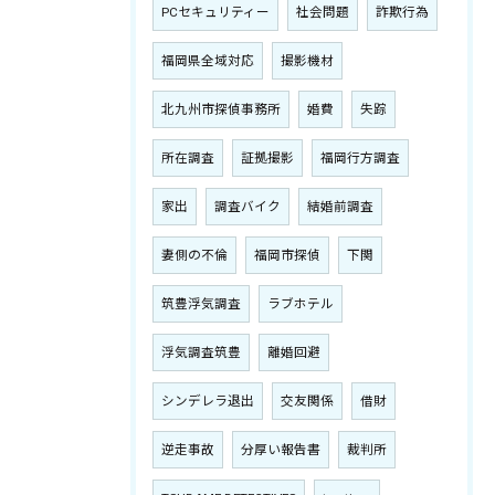
PCセキュリティー
社会問題
詐欺行為
福岡県全域対応
撮影機材
北九州市探偵事務所
婚費
失踪
所在調査
証拠撮影
福岡行方調査
家出
調査バイク
結婚前調査
妻側の不倫
福岡市探偵
下関
筑豊浮気調査
ラブホテル
浮気調査筑豊
離婚回避
シンデレラ退出
交友関係
借財
逆走事故
分厚い報告書
裁判所