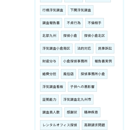
行橋浮気調査
下関浮気調査
調査報告書
不貞行為
不倫相手
北部九州
探偵小倉
探偵小倉北区
浮気調査小倉南区
法的対応
民事訴訟
財産分与
小倉探偵事務所
報告書実例
婚費分担
風俗店
探偵事務所小倉
浮気調査看板
子供への悪影響
証拠能力
浮気調査北九州市
調査員人数
感謝状
精神疾患
レンタルオフィス探偵
高額請求問題