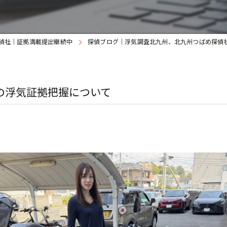
偵社｜証拠満載提出継続中
探偵ブログ｜浮気調査北九州、北九州つばめ探偵
の浮気証拠把握について