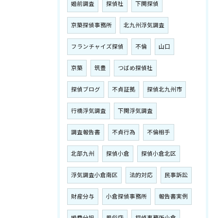
婚前調査
探偵社
下関探偵
京築探偵事務所
北九州浮気調査
フランチャイズ探偵
不倫
山口
京築
筑豊
つばめ探偵社
探偵ブログ
不貞証拠
探偵北九州市
行橋浮気調査
下関浮気調査
調査報告書
不貞行為
不倫相手
北部九州
探偵小倉
探偵小倉北区
浮気調査小倉南区
法的対応
民事訴訟
財産分与
小倉探偵事務所
報告書実例