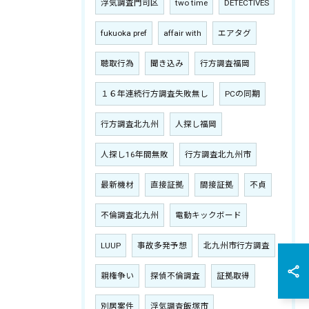
浮気調査門司区
two time
DETECTIVES
fukuoka pref
affair with
エアタグ
聴取行為
聞き込み
行方調査福岡
１６年連続行方調査失敗無し
PCの同期
行方調査北九州
人探し福岡
人探し16年間無敗
行方調査北九州市
最新機材
直接証拠
間接証拠
不貞
不倫調査北九州
電動キックボード
LUUP
事故多発予想
北九州市行方調査
親権争い
探偵不倫調査
証拠取得
別居案件
浮気調査飯塚市