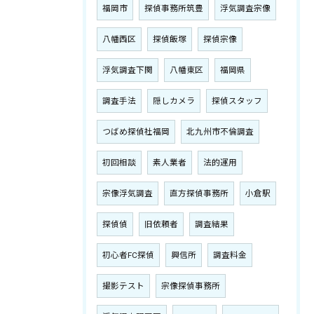
福岡市
探偵事務所筑豊
浮気調査宗像
八幡西区
探偵飯塚
探偵宗像
浮気調査下関
八幡東区
福岡県
調査手法
隠しカメラ
探偵スタッフ
つばめ探偵社福岡
北九州市不倫調査
初回相談
素人業者
法的運用
宗像浮気調査
直方探偵事務所
小倉駅
探偵偵
旧依頼者
調査結果
初心者FC探偵
興信所
調査料金
撮影テスト
宗像探偵事務所