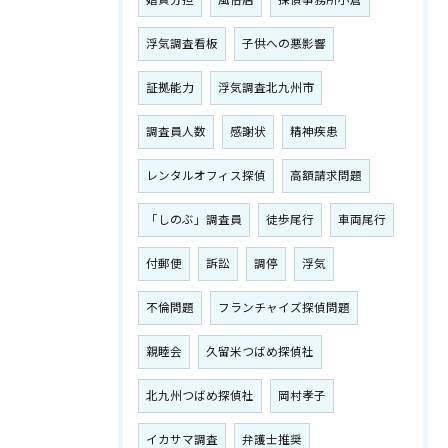
婚費分担
風俗店
探偵事務所小倉
浮気調査看板
子供への悪影響
証拠能力
浮気調査北九州市
調査員人数
感謝状
精神疾患
レンタルオフィス探偵
高額請求問題
「しのぶ」調査員
徒歩尾行
車両尾行
付郵便
訴訟
調停
浮気
不倫問題
フランチャイズ探偵問題
親睦会
久留米つばめ探偵社
北九州つばめ探偵社
岡村孝子
イカサマ調査
弁護士推奨