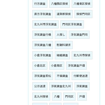
行方調査
八幡西区探偵
八幡東区探偵
直方浮気調査
遠賀郡探偵
探偵門司区
北九州市浮気調査
門司区浮気調査
浮気調査行橋
人探し
浮気調査門司
浮気調査八幡
慰謝料請求
小倉浮気調査
結婚調査
北九州市探偵
小倉北区
小倉南区
浮気調査戸畑
浮気調査若松
不倫調査
付郵便送達
公示送達
浮氣調査北九州
浮氣調査
北九州探偵
八幡
門司区
戸畑