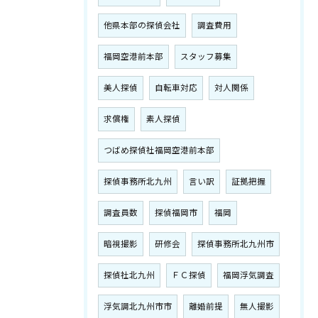
他県本部の探偵会社
調査費用
福岡空港前本部
スタッフ募集
美人探偵
自転車対応
対人関係
求償権
素人探偵
つばめ探偵社福岡空港前本部
探偵事務所北九州
言い訳
証拠把握
調査員数
探偵福岡市
福岡
暗視撮影
研修会
探偵事務所北九州市
探偵社北九州
ＦＣ探偵
福岡浮気調査
浮気調北九州市市
離婚前提
無人撮影