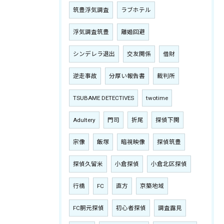
筑豊浮気調査
ラブホテル
浮気調査筑豊
離婚回避
シンデレラ退出
交友関係
借財
逆走事故
分厚い報告書
裁判所
TSUBAME DETECTIVES
twotime
Adultery
門司
折尾
探偵下関
宗像
飯塚
暗視映像
探偵筑豊
探偵久留米
小倉探偵
小倉北区探偵
行橋
FC
直方
京築地域
FC胴元探偵
初心者探偵
調査露見