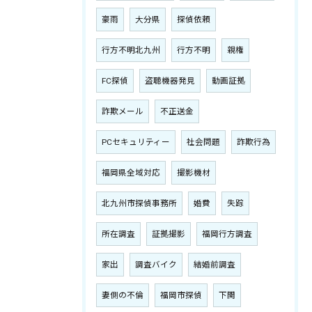
豪雨
大分県
探偵依頼
行方不明北九州
行方不明
親権
FC探偵
盗聴機器発見
動画証拠
詐欺メール
不正送金
PCセキュリティー
社会問題
詐欺行為
福岡県全域対応
撮影機材
北九州市探偵事務所
婚費
失踪
所在調査
証拠撮影
福岡行方調査
家出
調査バイク
結婚前調査
妻側の不倫
福岡市探偵
下関