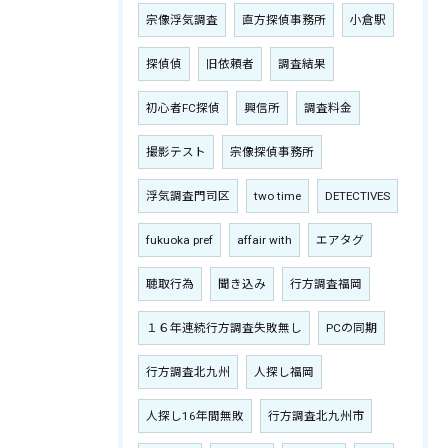
宗像浮気調査
直方探偵事務所
小倉駅
探偵偵
旧依頼者
調査結果
初心者FC探偵
興信所
調査料金
撮影テスト
宗像探偵事務所
浮気調査門司区
two time
DETECTIVES
fukuoka pref
affair with
エアタグ
聴取行為
聞き込み
行方調査福岡
１６年連続行方調査失敗無し
PCの同期
行方調査北九州
人探し福岡
人探し16年間無敗
行方調査北九州市