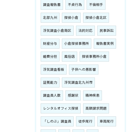
調査報告書
不貞行為
不倫相手
北部九州
探偵小倉
探偵小倉北区
浮気調査小倉南区
法的対応
民事訴訟
財産分与
小倉探偵事務所
報告書実例
婚費分担
風俗店
探偵事務所小倉
浮気調査看板
子供への悪影響
証拠能力
浮気調査北九州市
調査員人数
感謝状
精神疾患
レンタルオフィス探偵
高額請求問題
「しのぶ」調査員
徒歩尾行
車両尾行