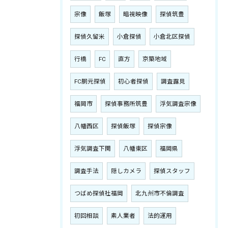
宗像
飯塚
暗視映像
探偵筑豊
探偵久留米
小倉探偵
小倉北区探偵
行橋
FC
直方
京築地域
FC胴元探偵
初心者探偵
調査露見
福岡市
探偵事務所筑豊
浮気調査宗像
八幡西区
探偵飯塚
探偵宗像
浮気調査下関
八幡東区
福岡県
調査手法
隠しカメラ
探偵スタッフ
つばめ探偵社福岡
北九州市不倫調査
初回相談
素人業者
法的運用