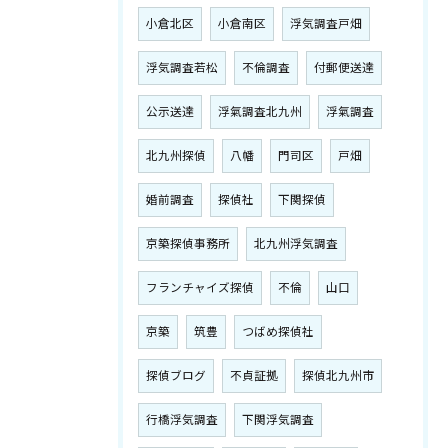
小倉北区
小倉南区
浮気調査戸畑
浮気調査若松
不倫調査
付郵便送達
公示送達
浮氣調査北九州
浮氣調査
北九州探偵
八幡
門司区
戸畑
婚前調査
探偵社
下関探偵
京築探偵事務所
北九州浮気調査
フランチャイズ探偵
不倫
山口
京築
筑豊
つばめ探偵社
探偵ブログ
不貞証拠
探偵北九州市
行橋浮気調査
下関浮気調査