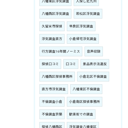
八幡東区浮気調査
人探し北九州
八幡西区浮気調査
若松区浮気調査
久留米市探偵
早良区浮気調査
浮気調査直方
小倉帰宅浮気調査
行方調査16年間ノーミス
音声収録
探偵口コミ
口コミ
景品表示法違反
八幡西区探偵事務所
小倉北区不倫調査
直方市浮気調査
八幡東区不倫調査
不倫調査小倉
小倉南区探偵事務所
不倫調査京築
歓楽街での調査
探偵八幡西区
浮気調査八幡東区