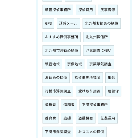
筑豊探偵事務所
探偵費用
民事調停
GPS
迷惑メール
北九州お勧めの探偵
おすすめ探偵事務所
北九州興信所
北九州市お勧め探偵
浮気調査に強い
筑豊地域
宗像地域
京築浮気調査
お勧めの探偵
探偵事務所福岡
撮影
行橋市浮気調査
受け取り拒否
居留守
債権者
債務者
下関探偵事務所
養育費
盗撮
盗撮機器
証拠運用
下関市浮気調査
おススメの探偵