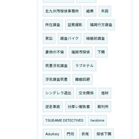
北九州市探偵事務所
婚費
失踪
所在調査
証拠撮影
福岡行方調査
家出
調査バイク
結婚前調査
妻側の不倫
福岡市探偵
下関
筑豊浮気調査
ラブホテル
浮気調査筑豊
離婚回避
シンデレラ退出
交友関係
借財
逆走事故
分厚い報告書
裁判所
TSUBAME DETECTIVES
twotime
Adultery
門司
折尾
探偵下関