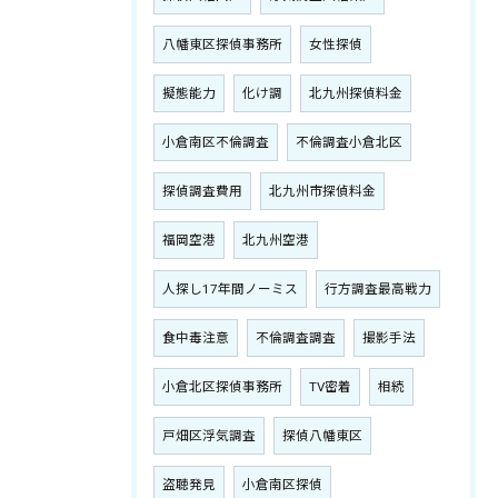
八幡東区探偵事務所
女性探偵
擬態能力
化け調
北九州探偵料金
小倉南区不倫調査
不倫調査小倉北区
探偵調査費用
北九州市探偵料金
福岡空港
北九州空港
人探し17年間ノーミス
行方調査最高戦力
食中毒注意
不倫調査調査
撮影手法
小倉北区探偵事務所
TV密着
相続
戸畑区浮気調査
探偵八幡東区
盗聴発見
小倉南区探偵