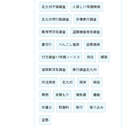
北九州不倫調査
人探し17年間無敗
北九州市行動調査
宗像素行調査
飯塚市浮気調査
盗聴機器発見調査
裏切り
べんごし推奨
証拠価値
行方調査17年間ノーミス
背任
横領
遠賀郡浮気調査
素行調査北九州
外注探偵
北九州
探偵
相談
費用
見積もり
報告書
離婚
弁護士
慰謝料
尾行
張り込み
証拠