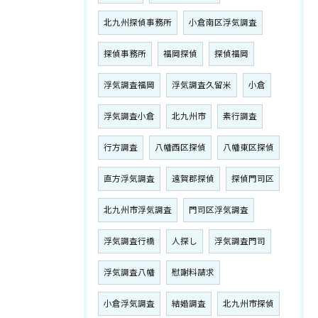
北九州探偵事務所
小倉南区浮気調査
探偵事務所
福岡探偵
探偵福岡
浮気調査福岡
浮気調査久留米
小倉
浮気調査小倉
北九州市
素行調査
行方調査
八幡西区探偵
八幡東区探偵
直方浮気調査
遠賀郡探偵
探偵門司区
北九州市浮気調査
門司区浮気調査
浮気調査行橋
人探し
浮気調査門司
浮気調査八幡
慰謝料請求
小倉浮気調査
結婚調査
北九州市探偵