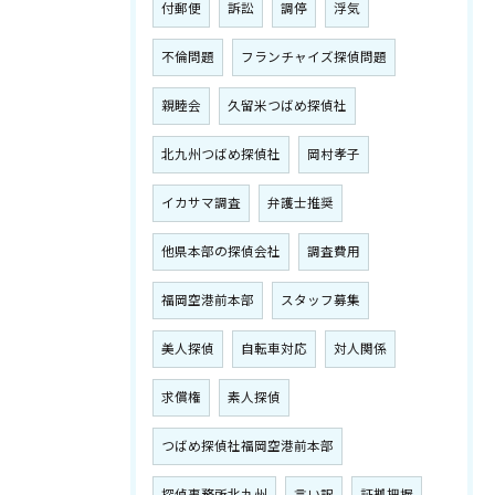
付郵便
訴訟
調停
浮気
不倫問題
フランチャイズ探偵問題
親睦会
久留米つばめ探偵社
北九州つばめ探偵社
岡村孝子
イカサマ調査
弁護士推奨
他県本部の探偵会社
調査費用
福岡空港前本部
スタッフ募集
美人探偵
自転車対応
対人関係
求償権
素人探偵
つばめ探偵社福岡空港前本部