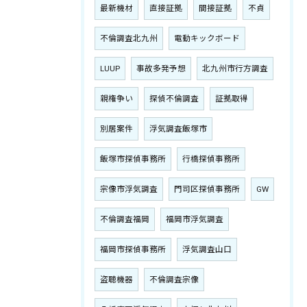
最新機材
直接証拠
間接証拠
不貞
不倫調査北九州
電動キックボード
LUUP
事故多発予想
北九州市行方調査
親権争い
探偵不倫調査
証拠取得
別居案件
浮気調査飯塚市
飯塚市探偵事務所
行橋探偵事務所
宗像市浮気調査
門司区探偵事務所
GW
不倫調査福岡
福岡市浮気調査
福岡市探偵事務所
浮気調査山口
盗聴機器
不倫調査宗像