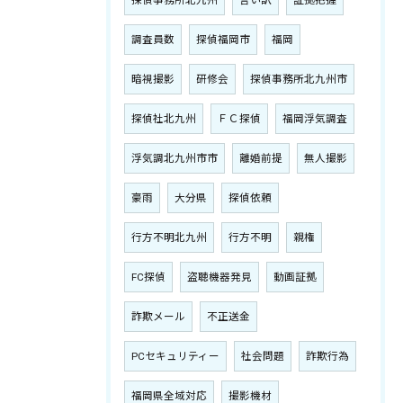
探偵事務所北九州
言い訳
証拠把握
調査員数
探偵福岡市
福岡
暗視撮影
研修会
探偵事務所北九州市
探偵社北九州
ＦＣ探偵
福岡浮気調査
浮気調北九州市市
離婚前提
無人撮影
豪雨
大分県
探偵依頼
行方不明北九州
行方不明
親権
FC探偵
盗聴機器発見
動画証拠
詐欺メール
不正送金
PCセキュリティー
社会問題
詐欺行為
福岡県全域対応
撮影機材