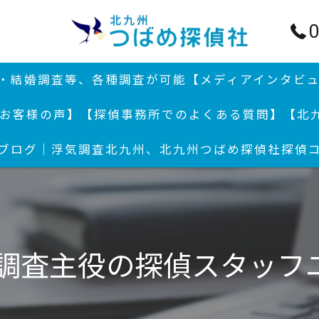
0
行・結婚調査等、各種調査が可能
【メディアインタビ
お客様の声】
【探偵事務所でのよくある質問】
【北
ブログ｜浮気調査北九州、北九州つばめ探偵社
探偵
結婚
浮気
浮気
気調査主役の探偵スタッフ
付郵
北九