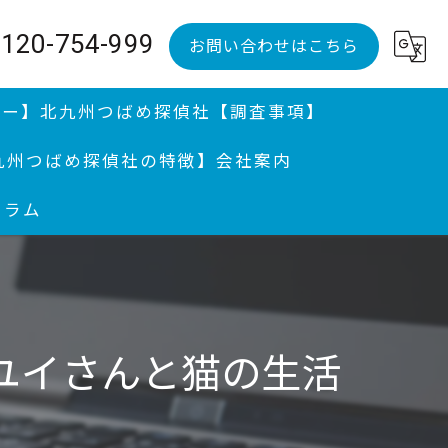
120-754-999
お問い合わせはこちら
ュー】
北九州つばめ探偵社【調査事項】
九州つばめ探偵社の特徴】
会社案内
コラム
調査、婚前調査
調査｜分厚い証拠満載報告書提出継続中
、不倫調査と親権問題
ユイさんと猫の生活
便送達
州の探偵が迅速に解決｜行方調査 | 感謝状授与歴アリ