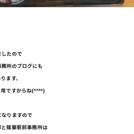
ましたので
事務所のブログにも
いります。
すからね(*^^*)
になりますので
部と篠栗駅前事務所は