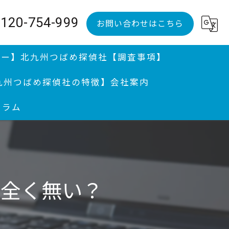
120-754-999
お問い合わせはこちら
ュー】
北九州つばめ探偵社【調査事項】
九州つばめ探偵社の特徴】
会社案内
コラム
調査、婚前調査
調査｜分厚い証拠満載報告書提出継続中
、不倫調査と親権問題
が全く無い？
便送達
州の探偵が迅速に解決｜行方調査 | 感謝状授与歴アリ