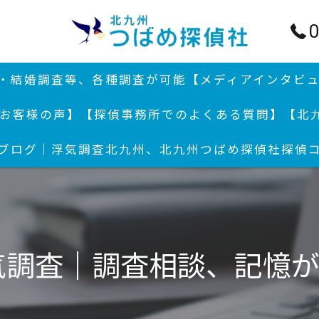
0
行・結婚調査等、各種調査が可能
【メディアインタビ
お客様の声】
【探偵事務所でのよくある質問】
【北
ブログ｜浮気調査北九州、北九州つばめ探偵社
探偵
結婚
浮気
浮気
気調査｜調査相談、記憶
付郵
北九