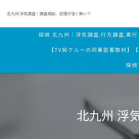
北九州 浮気調査｜調査相談、記憶が全く無い？
探偵 北九州｜浮気調査,行方調査,素
【TV局クルーの同乗密着取材】
【
探偵
北九州 浮