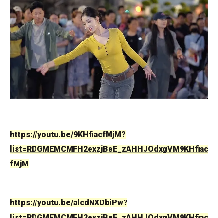
https://youtu.be/9KHfiacfMjM?
list=RDGMEMCMFH2exzjBeE_zAHHJOdxgVM9KHfiac
fMjM
https://youtu.be/alcdNXDbiPw?
list=RDGMEMCMFH2exzjBeE_zAHHJOdxgVM9KHfiac