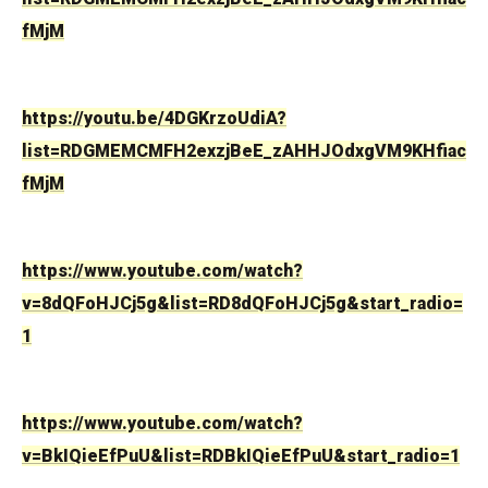
fMjM
https://youtu.be/4DGKrzoUdiA?
list=RDGMEMCMFH2exzjBeE_zAHHJOdxgVM9KHfiac
fMjM
https://www.youtube.com/watch?
v=8dQFoHJCj5g&list=RD8dQFoHJCj5g&start_radio=
1
https://www.youtube.com/watch?
v=BkIQieEfPuU&list=RDBkIQieEfPuU&start_radio=1