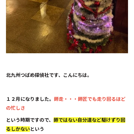
北九州つばめ探偵社です、こんにちは。
１２月になりました。
師走・・・師匠でも走り回るほど
の忙しさ
という時期ですので、
師ではない自分達など駆けずり回
るしかない
という