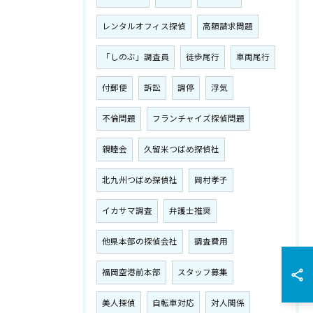
レンタルオフィス探偵
高額請求問題
「しのぶ」調査員
徒歩尾行
車両尾行
付郵便
訴訟
調停
浮気
不倫問題
フランチャイズ探偵問題
親睦会
久留米つばめ探偵社
北九州つばめ探偵社
岡村孝子
イカサマ調査
弁護士推奨
他県本部の探偵会社
調査費用
福岡空港前本部
スタッフ募集
美人探偵
自転車対応
対人関係