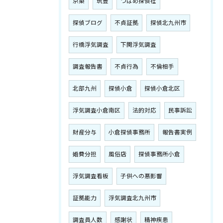
京築
筑豊
つばめ探偵社
探偵ブログ
不貞証拠
探偵北九州市
行橋浮気調査
下関浮気調査
調査報告書
不貞行為
不倫相手
北部九州
探偵小倉
探偵小倉北区
浮気調査小倉南区
法的対応
民事訴訟
財産分与
小倉探偵事務所
報告書実例
婚費分担
風俗店
探偵事務所小倉
浮気調査看板
子供への悪影響
証拠能力
浮気調査北九州市
調査員人数
感謝状
精神疾患