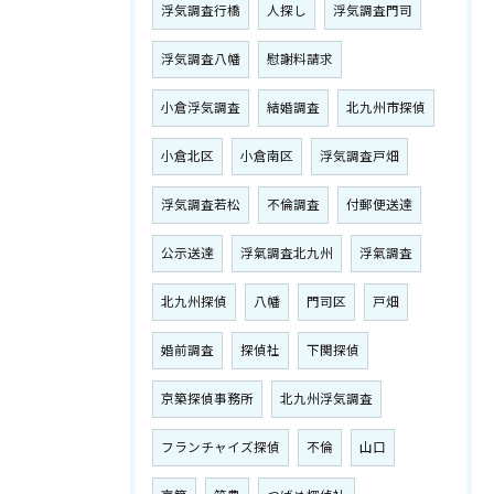
浮気調査行橋
人探し
浮気調査門司
浮気調査八幡
慰謝料請求
小倉浮気調査
結婚調査
北九州市探偵
小倉北区
小倉南区
浮気調査戸畑
浮気調査若松
不倫調査
付郵便送達
公示送達
浮氣調査北九州
浮氣調査
北九州探偵
八幡
門司区
戸畑
婚前調査
探偵社
下関探偵
京築探偵事務所
北九州浮気調査
フランチャイズ探偵
不倫
山口