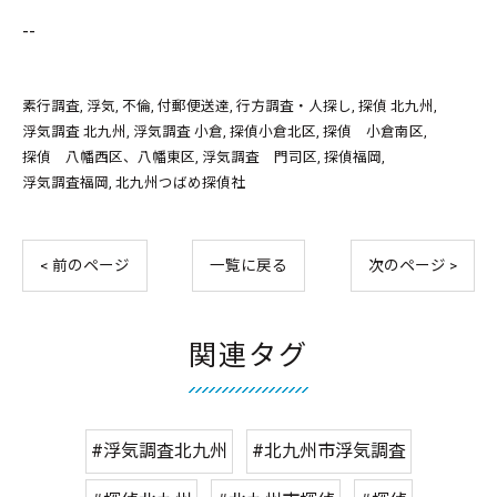
--
素行調査
浮気
不倫
付郵便送達
行方調査・人探し
探偵 北九州
浮気調査 北九州
浮気調査 小倉
探偵小倉北区
探偵 小倉南区
探偵 八幡西区、八幡東区
浮気調査 門司区
探偵福岡
浮気調査福岡
北九州つばめ探偵社
< 前のページ
一覧に戻る
次のページ >
関連タグ
#浮気調査北九州
#北九州市浮気調査