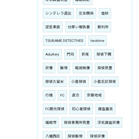
シンデレラ退出
交友関係
借財
逆走事故
分厚い報告書
裁判所
TSUBAME DETECTIVES
twotime
Adultery
門司
折尾
探偵下関
宗像
飯塚
暗視映像
探偵筑豊
探偵久留米
小倉探偵
小倉北区探偵
行橋
FC
直方
京築地域
FC胴元探偵
初心者探偵
調査露見
福岡市
探偵事務所筑豊
浮気調査宗像
八幡西区
探偵飯塚
探偵宗像