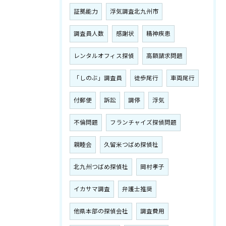
証拠能力
浮気調査北九州市
調査員人数
感謝状
精神疾患
レンタルオフィス探偵
高額請求問題
「しのぶ」調査員
徒歩尾行
車両尾行
付郵便
訴訟
調停
浮気
不倫問題
フランチャイズ探偵問題
親睦会
久留米つばめ探偵社
北九州つばめ探偵社
岡村孝子
イカサマ調査
弁護士推奨
他県本部の探偵会社
調査費用