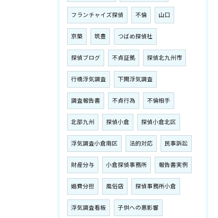
フランチャイズ探偵
不倫
山口
京築
筑豊
つばめ探偵社
探偵ブログ
不貞証拠
探偵北九州市
行橋浮気調査
下関浮気調査
調査報告書
不貞行為
不倫相手
北部九州
探偵小倉
探偵小倉北区
浮気調査小倉南区
法的対応
民事訴訟
財産分与
小倉探偵事務所
報告書実例
婚費分担
風俗店
探偵事務所小倉
浮気調査看板
子供への悪影響