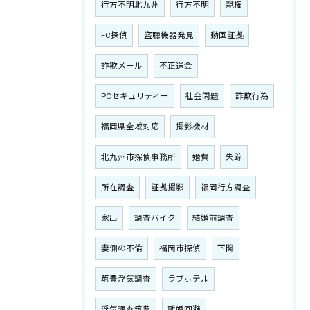
行方不明北九州
行方不明
親権
FC探偵
盗聴機器発見
動画証拠
詐欺メール
不正送金
PCセキュリティー
社会問題
詐欺行為
福岡県全域対応
撮影機材
北九州市探偵事務所
婚費
失踪
所在調査
証拠撮影
福岡行方調査
家出
調査バイク
結婚前調査
妻側の不倫
福岡市探偵
下関
筑豊浮気調査
ラブホテル
浮気調査筑豊
離婚回避