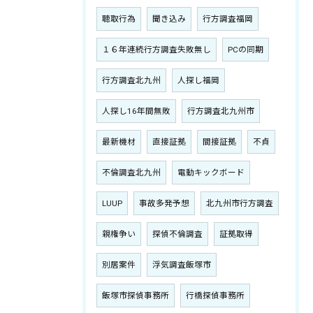
聴取行為
聞き込み
行方調査福岡
１６年連続行方調査失敗無し
PCの同期
行方調査北九州
人探し福岡
人探し16年間無敗
行方調査北九州市
最新機材
直接証拠
間接証拠
不貞
不倫調査北九州
電動キックボード
LUUP
事故多発予想
北九州市行方調査
親権争い
探偵不倫調査
証拠取得
別居案件
浮気調査飯塚市
飯塚市探偵事務所
行橋探偵事務所