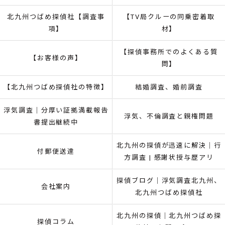
北九州つばめ探偵社【調査事
【TV局クルーの同乗密着取
項】
材】
【探偵事務所でのよくある質
【お客様の声】
問】
【北九州つばめ探偵社の特徴】
結婚調査、婚前調査
浮気調査｜分厚い証拠満載報告
浮気、不倫調査と親権問題
書提出継続中
北九州の探偵が迅速に解決｜行
付郵便送達
方調査 | 感謝状授与歴アリ
探偵ブログ｜浮気調査北九州、
会社案内
北九州つばめ探偵社
北九州の探偵｜北九州つばめ探
探偵コラム