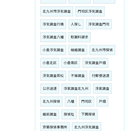
北九州市浮気調査
門司区浮気調査
浮気調査行橋
人探し
浮気調査門司
浮気調査八幡
慰謝料請求
小倉浮気調査
結婚調査
北九州市探偵
小倉北区
小倉南区
浮気調査戸畑
浮気調査若松
不倫調査
付郵便送達
公示送達
浮氣調査北九州
浮氣調査
北九州探偵
八幡
門司区
戸畑
婚前調査
探偵社
下関探偵
京築探偵事務所
北九州浮気調査