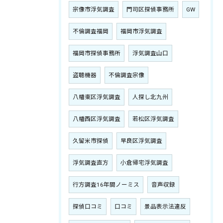
宗像市浮気調査
門司区探偵事務所
GW
不倫調査福岡
福岡市浮気調査
福岡市探偵事務所
浮気調査山口
盗聴機器
不倫調査宗像
八幡東区浮気調査
人探し北九州
八幡西区浮気調査
若松区浮気調査
久留米市探偵
早良区浮気調査
浮気調査直方
小倉帰宅浮気調査
行方調査16年間ノーミス
音声収録
探偵口コミ
口コミ
景品表示法違反