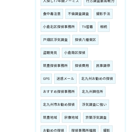
人探し17年間ノーミス
行方調査最高戦力
食中毒注意
不倫調査調査
撮影手法
小倉北区探偵事務所
TV密着
相続
戸畑区浮気調査
探偵八幡東区
盗聴発見
小倉南区探偵
筑豊探偵事務所
探偵費用
民事調停
GPS
迷惑メール
北九州お勧めの探偵
おすすめ探偵事務所
北九州興信所
北九州市お勧め探偵
浮気調査に強い
筑豊地域
宗像地域
京築浮気調査
お勧めの探偵
探偵事務所福岡
撮影