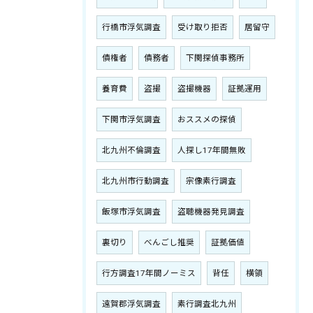
行橋市浮気調査
受け取り拒否
居留守
債権者
債務者
下関探偵事務所
養育費
盗撮
盗撮機器
証拠運用
下関市浮気調査
おススメの探偵
北九州不倫調査
人探し17年間無敗
北九州市行動調査
宗像素行調査
飯塚市浮気調査
盗聴機器発見調査
裏切り
べんごし推奨
証拠価値
行方調査17年間ノーミス
背任
横領
遠賀郡浮気調査
素行調査北九州