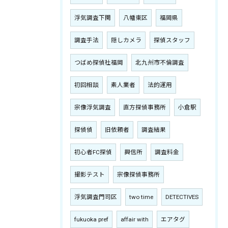
浮気調査下関
八幡東区
福岡県
調査手法
隠しカメラ
探偵スタッフ
つばめ探偵社福岡
北九州市不倫調査
初回相談
素人業者
法的運用
宗像浮気調査
直方探偵事務所
小倉駅
探偵偵
旧依頼者
調査結果
初心者FC探偵
興信所
調査料金
撮影テスト
宗像探偵事務所
浮気調査門司区
two time
DETECTIVES
fukuoka pref
affair with
エアタグ