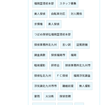
福岡空港前本部
スタッフ募集
美人探偵
自転車対応
対人関係
求償権
素人探偵
つばめ探偵社福岡空港前本部
探偵事務所北九州
言い訳
証拠把握
調査員数
探偵福岡市
福岡
暗視撮影
研修会
探偵事務所北九州市
探偵社北九州
ＦＣ探偵
福岡浮気調査
浮気調北九州市市
離婚前提
無人撮影
豪雨
大分県
探偵依頼