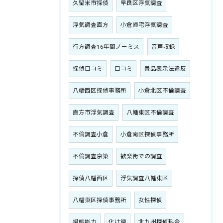
久留米市探偵
早良区浮気調査
浮気調査直方
小倉帰宅浮気調査
行方調査16年間ノーミス
音声収録
探偵口コミ
口コミ
景品表示法違反
八幡西区探偵事務所
小倉北区不倫調査
直方市浮気調査
八幡東区不倫調査
不倫調査小倉
小倉南区探偵事務所
不倫調査京築
歓楽街での調査
探偵八幡西区
浮気調査八幡東区
八幡東区探偵事務所
女性探偵
擬態能力
化け調
北九州探偵料金