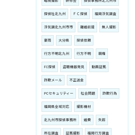
暗視撮影
研修会
探偵事務所北九州市
探偵社北九州
ＦＣ探偵
福岡浮気調査
浮気調北九州市市
離婚前提
無人撮影
豪雨
大分県
探偵依頼
行方不明北九州
行方不明
親権
FC探偵
盗聴機器発見
動画証拠
詐欺メール
不正送金
PCセキュリティー
社会問題
詐欺行為
福岡県全域対応
撮影機材
北九州市探偵事務所
婚費
失踪
所在調査
証拠撮影
福岡行方調査