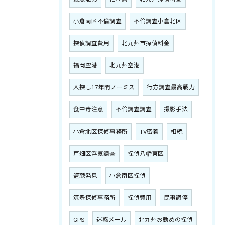
小倉南区不倫調査
不倫調査小倉北区
探偵調査費用
北九州市探偵料金
福岡空港
北九州空港
人探し17年間ノーミス
行方調査最高戦力
食中毒注意
不倫調査調査
撮影手法
小倉北区探偵事務所
TV密着
相続
戸畑区浮気調査
探偵八幡東区
盗聴発見
小倉南区探偵
筑豊探偵事務所
探偵費用
民事調停
GPS
迷惑メール
北九州お勧めの探偵