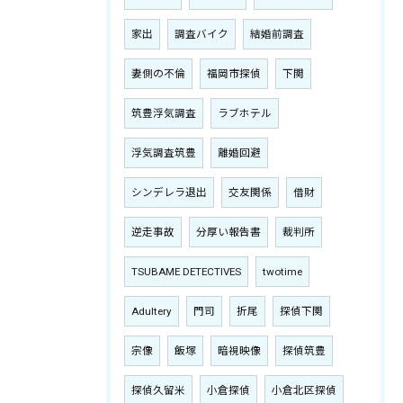
家出
調査バイク
結婚前調査
妻側の不倫
福岡市探偵
下関
筑豊浮気調査
ラブホテル
浮気調査筑豊
離婚回避
シンデレラ退出
交友関係
借財
逆走事故
分厚い報告書
裁判所
TSUBAME DETECTIVES
twotime
Adultery
門司
折尾
探偵下関
宗像
飯塚
暗視映像
探偵筑豊
探偵久留米
小倉探偵
小倉北区探偵