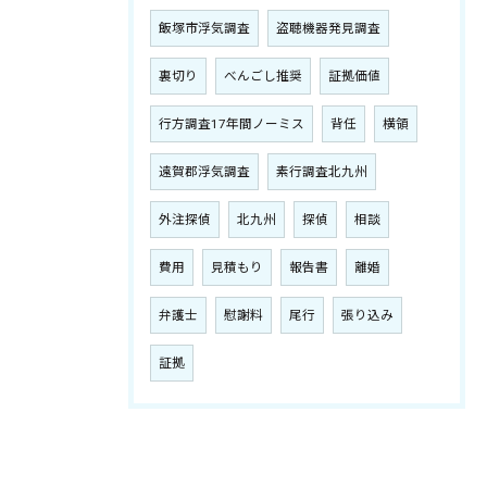
飯塚市浮気調査
盗聴機器発見調査
裏切り
べんごし推奨
証拠価値
行方調査17年間ノーミス
背任
横領
遠賀郡浮気調査
素行調査北九州
外注探偵
北九州
探偵
相談
費用
見積もり
報告書
離婚
弁護士
慰謝料
尾行
張り込み
証拠