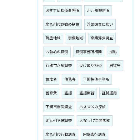
おすすめ探偵事務所
北九州興信所
北九州市お勧め探偵
浮気調査に強い
筑豊地域
宗像地域
京築浮気調査
お勧めの探偵
探偵事務所福岡
撮影
行橋市浮気調査
受け取り拒否
居留守
債権者
債務者
下関探偵事務所
養育費
盗撮
盗撮機器
証拠運用
下関市浮気調査
おススメの探偵
北九州不倫調査
人探し17年間無敗
北九州市行動調査
宗像素行調査