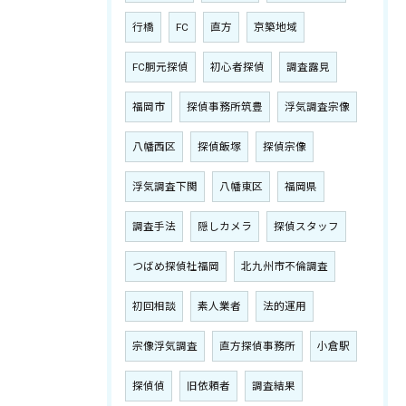
行橋
FC
直方
京築地域
FC胴元探偵
初心者探偵
調査露見
福岡市
探偵事務所筑豊
浮気調査宗像
八幡西区
探偵飯塚
探偵宗像
浮気調査下関
八幡東区
福岡県
調査手法
隠しカメラ
探偵スタッフ
つばめ探偵社福岡
北九州市不倫調査
初回相談
素人業者
法的運用
宗像浮気調査
直方探偵事務所
小倉駅
探偵偵
旧依頼者
調査結果