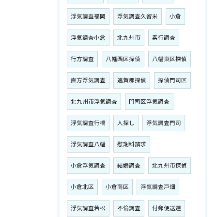
浮気調査福岡
浮気調査久留米
小倉
浮気調査小倉
北九州市
素行調査
行方調査
八幡西区探偵
八幡東区探偵
直方浮気調査
遠賀郡探偵
探偵門司区
北九州市浮気調査
門司区浮気調査
浮気調査行橋
人探し
浮気調査門司
浮気調査八幡
慰謝料請求
小倉浮気調査
結婚調査
北九州市探偵
小倉北区
小倉南区
浮気調査戸畑
浮気調査若松
不倫調査
付郵便送達