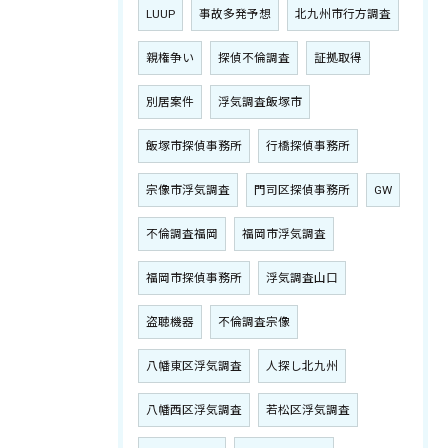
LUUP
事故多発予想
北九州市行方調査
親権争い
探偵不倫調査
証拠取得
別居案件
浮気調査飯塚市
飯塚市探偵事務所
行橋探偵事務所
宗像市浮気調査
門司区探偵事務所
GW
不倫調査福岡
福岡市浮気調査
福岡市探偵事務所
浮気調査山口
盗聴機器
不倫調査宗像
八幡東区浮気調査
人探し北九州
八幡西区浮気調査
若松区浮気調査