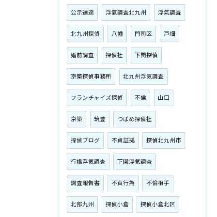
公示送達
浮氣調査北九州
浮氣調査
北九州探偵
八幡
門司区
戸畑
婚前調査
探偵社
下関探偵
京築探偵事務所
北九州浮気調査
フランチャイズ探偵
不倫
山口
京築
筑豊
つばめ探偵社
探偵ブログ
不貞証拠
探偵北九州市
行橋浮気調査
下関浮気調査
調査報告書
不貞行為
不倫相手
北部九州
探偵小倉
探偵小倉北区