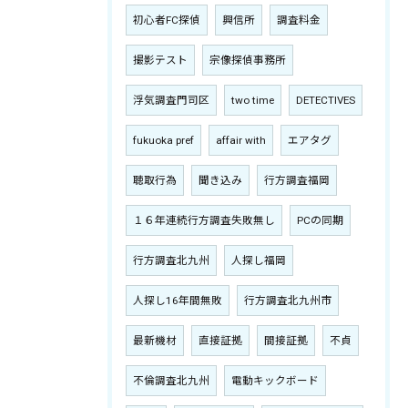
初心者FC探偵
興信所
調査料金
撮影テスト
宗像探偵事務所
浮気調査門司区
two time
DETECTIVES
fukuoka pref
affair with
エアタグ
聴取行為
聞き込み
行方調査福岡
１６年連続行方調査失敗無し
PCの同期
行方調査北九州
人探し福岡
人探し16年間無敗
行方調査北九州市
最新機材
直接証拠
間接証拠
不貞
不倫調査北九州
電動キックボード