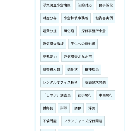
浮気調査小倉南区
法的対応
民事訴訟
財産分与
小倉探偵事務所
報告書実例
婚費分担
風俗店
探偵事務所小倉
浮気調査看板
子供への悪影響
証拠能力
浮気調査北九州市
調査員人数
感謝状
精神疾患
レンタルオフィス探偵
高額請求問題
「しのぶ」調査員
徒歩尾行
車両尾行
付郵便
訴訟
調停
浮気
不倫問題
フランチャイズ探偵問題