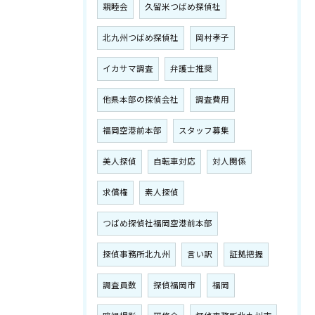
親睦会
久留米つばめ探偵社
北九州つばめ探偵社
岡村孝子
イカサマ調査
弁護士推奨
他県本部の探偵会社
調査費用
福岡空港前本部
スタッフ募集
美人探偵
自転車対応
対人関係
求償権
素人探偵
つばめ探偵社福岡空港前本部
探偵事務所北九州
言い訳
証拠把握
調査員数
探偵福岡市
福岡