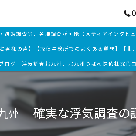
0
行・結婚調査等、各種調査が可能
【メディアインタビ
お客様の声】
【探偵事務所でのよくある質問】
【北
ブログ｜浮気調査北九州、北九州つばめ探偵社
探偵
結婚
浮気
浮気
北九州｜確実な浮気調査の
付郵
北九