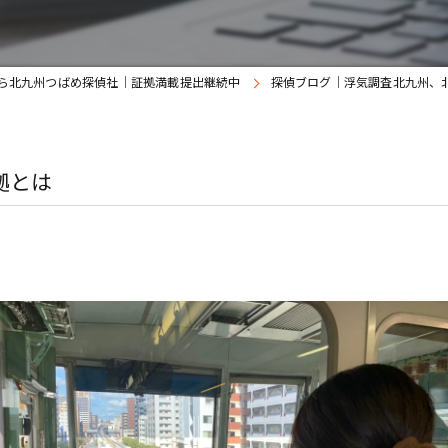
ら北九州つばめ探偵社｜証拠満載提出継続中
探偵ブログ｜浮気調査北九州、
拠とは