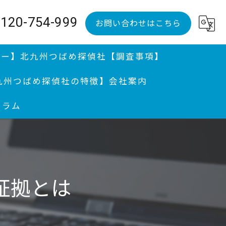
120-754-999
お問い合わせはこちら
ュー】
北九州つばめ探偵社【調査事項】
九州つばめ探偵社の特徴】
会社案内
コラム
調査、婚前調査
調査｜分厚い証拠満載報告書提出継続中
、不倫調査と親権問題
証拠とは
便送達
州の探偵が迅速に解決｜行方調査 | 感謝状授与歴アリ