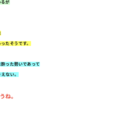
いるが
は
あったそうです。
は酔った勢いであって
りえない。
うね。