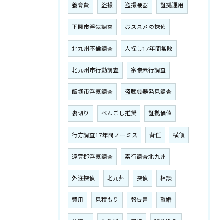
養育費
盗撮
盗撮機器
証拠運用
下関市浮気調査
おススメの探偵
北九州不倫調査
人探し17年間無敗
北九州市行動調査
宗像素行調査
飯塚市浮気調査
盗聴機器発見調査
裏切り
べんごし推奨
証拠価値
行方調査17年間ノーミス
背任
横領
遠賀郡浮気調査
素行調査北九州
外注探偵
北九州
探偵
相談
費用
見積もり
報告書
離婚