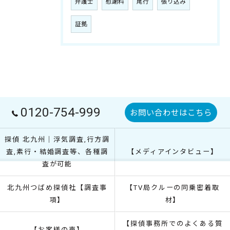
弁護士
慰謝料
尾行
張り込み
証拠
0120-754-999
お問い合わせはこちら
探偵 北九州｜浮気調査,行方調
査,素行・結婚調査等、各種調
【メディアインタビュー】
査が可能
北九州つばめ探偵社【調査事
【TV局クルーの同乗密着取
項】
材】
【探偵事務所でのよくある質
【お客様の声】