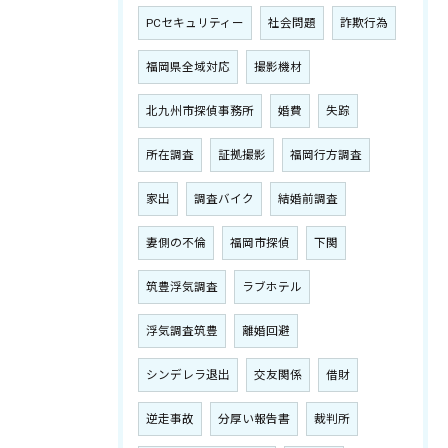
PCセキュリティー
社会問題
詐欺行為
福岡県全域対応
撮影機材
北九州市探偵事務所
婚費
失踪
所在調査
証拠撮影
福岡行方調査
家出
調査バイク
結婚前調査
妻側の不倫
福岡市探偵
下関
筑豊浮気調査
ラブホテル
浮気調査筑豊
離婚回避
シンデレラ退出
交友関係
借財
逆走事故
分厚い報告書
裁判所