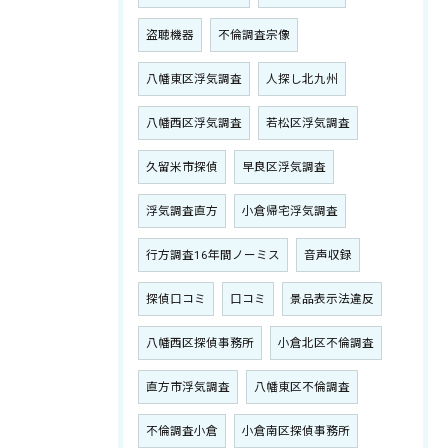
盗聴機器
不倫調査宗像
八幡東区浮気調査
人探し北九州
八幡西区浮気調査
若松区浮気調査
久留米市探偵
早良区浮気調査
浮気調査直方
小倉帰宅浮気調査
行方調査16年間ノーミス
音声収録
探偵口コミ
口コミ
景品表示法違反
八幡西区探偵事務所
小倉北区不倫調査
直方市浮気調査
八幡東区不倫調査
不倫調査小倉
小倉南区探偵事務所