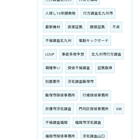
人探し16年間無敗
行方調査北九州市
最新機材
直接証拠
間接証拠
不貞
不倫調査北九州
電動キックボード
LUUP
事故多発予想
北九州市行方調査
親権争い
探偵不倫調査
証拠取得
別居案件
浮気調査飯塚市
飯塚市探偵事務所
行橋探偵事務所
宗像市浮気調査
門司区探偵事務所
GW
不倫調査福岡
福岡市浮気調査
福岡市探偵事務所
浮気調査山口