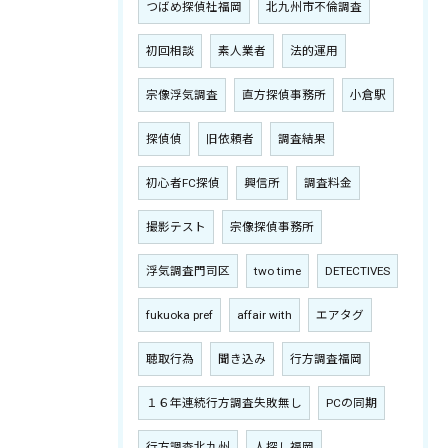
つばめ探偵社福岡
北九州市不倫調査
初回相談
素人業者
法的運用
宗像浮気調査
直方探偵事務所
小倉駅
探偵偵
旧依頼者
調査結果
初心者FC探偵
興信所
調査料金
撮影テスト
宗像探偵事務所
浮気調査門司区
two time
DETECTIVES
fukuoka pref
affair with
エアタグ
聴取行為
聞き込み
行方調査福岡
１６年連続行方調査失敗無し
PCの同期
行方調査北九州
人探し福岡