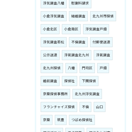
浮気調査八幡
慰謝料請求
小倉浮気調査
結婚調査
北九州市探偵
小倉北区
小倉南区
浮気調査戸畑
浮気調査若松
不倫調査
付郵便送達
公示送達
浮氣調査北九州
浮氣調査
北九州探偵
八幡
門司区
戸畑
婚前調査
探偵社
下関探偵
京築探偵事務所
北九州浮気調査
フランチャイズ探偵
不倫
山口
京築
筑豊
つばめ探偵社