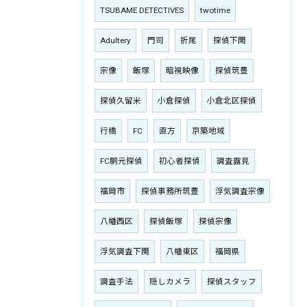
TSUBAME DETECTIVES
twotime
Adultery
門司
折尾
探偵下関
宗像
飯塚
暗視映像
探偵筑豊
探偵久留米
小倉探偵
小倉北区探偵
行橋
FC
直方
京築地域
FC胴元探偵
初心者探偵
調査露見
福岡市
探偵事務所筑豊
浮気調査宗像
八幡西区
探偵飯塚
探偵宗像
浮気調査下関
八幡東区
福岡県
調査手法
隠しカメラ
探偵スタッフ