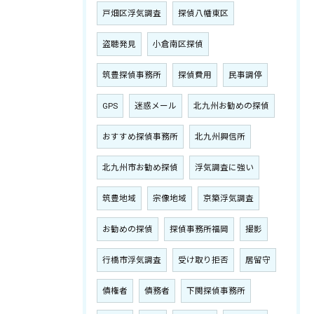
戸畑区浮気調査
探偵八幡東区
盗聴発見
小倉南区探偵
筑豊探偵事務所
探偵費用
民事調停
GPS
迷惑メール
北九州お勧めの探偵
おすすめ探偵事務所
北九州興信所
北九州市お勧め探偵
浮気調査に強い
筑豊地域
宗像地域
京築浮気調査
お勧めの探偵
探偵事務所福岡
撮影
行橋市浮気調査
受け取り拒否
居留守
債権者
債務者
下関探偵事務所