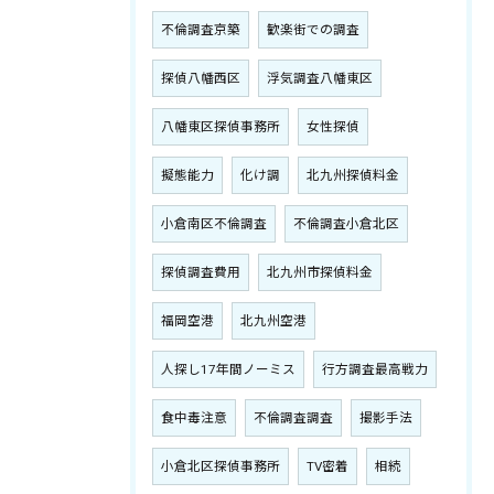
不倫調査京築
歓楽街での調査
探偵八幡西区
浮気調査八幡東区
八幡東区探偵事務所
女性探偵
擬態能力
化け調
北九州探偵料金
小倉南区不倫調査
不倫調査小倉北区
探偵調査費用
北九州市探偵料金
福岡空港
北九州空港
人探し17年間ノーミス
行方調査最高戦力
食中毒注意
不倫調査調査
撮影手法
小倉北区探偵事務所
TV密着
相続