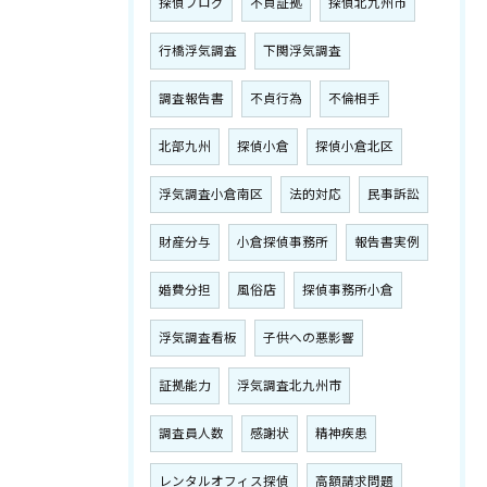
探偵ブログ
不貞証拠
探偵北九州市
行橋浮気調査
下関浮気調査
調査報告書
不貞行為
不倫相手
北部九州
探偵小倉
探偵小倉北区
浮気調査小倉南区
法的対応
民事訴訟
財産分与
小倉探偵事務所
報告書実例
婚費分担
風俗店
探偵事務所小倉
浮気調査看板
子供への悪影響
証拠能力
浮気調査北九州市
調査員人数
感謝状
精神疾患
レンタルオフィス探偵
高額請求問題