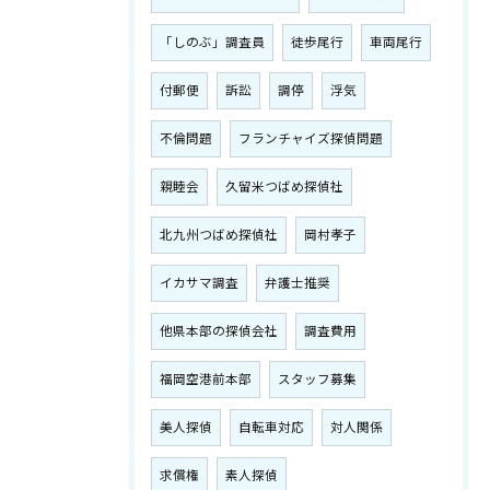
「しのぶ」調査員
徒歩尾行
車両尾行
付郵便
訴訟
調停
浮気
不倫問題
フランチャイズ探偵問題
親睦会
久留米つばめ探偵社
北九州つばめ探偵社
岡村孝子
イカサマ調査
弁護士推奨
他県本部の探偵会社
調査費用
福岡空港前本部
スタッフ募集
美人探偵
自転車対応
対人関係
求償権
素人探偵