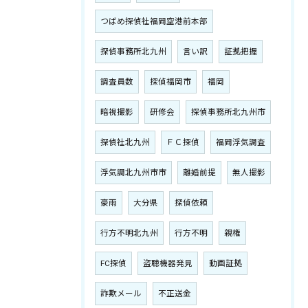
つばめ探偵社福岡空港前本部
探偵事務所北九州
言い訳
証拠把握
調査員数
探偵福岡市
福岡
暗視撮影
研修会
探偵事務所北九州市
探偵社北九州
ＦＣ探偵
福岡浮気調査
浮気調北九州市市
離婚前提
無人撮影
豪雨
大分県
探偵依頼
行方不明北九州
行方不明
親権
FC探偵
盗聴機器発見
動画証拠
詐欺メール
不正送金