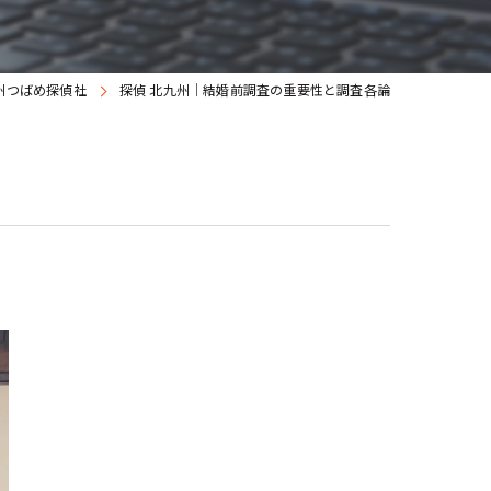
州つばめ探偵社
探偵 北九州｜結婚前調査の重要性と調査各論