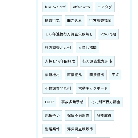
fukuoka pref
affair with
エアタグ
聴取行為
聞き込み
行方調査福岡
１６年連続行方調査失敗無し
PCの同期
行方調査北九州
人探し福岡
人探し16年間無敗
行方調査北九州市
最新機材
直接証拠
間接証拠
不貞
不倫調査北九州
電動キックボード
LUUP
事故多発予想
北九州市行方調査
親権争い
探偵不倫調査
証拠取得
別居案件
浮気調査飯塚市