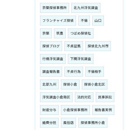
京築探偵事務所
北九州浮気調査
フランチャイズ探偵
不倫
山口
京築
筑豊
つばめ探偵社
探偵ブログ
不貞証拠
探偵北九州市
行橋浮気調査
下関浮気調査
調査報告書
不貞行為
不倫相手
北部九州
探偵小倉
探偵小倉北区
浮気調査小倉南区
法的対応
民事訴訟
財産分与
小倉探偵事務所
報告書実例
婚費分担
風俗店
探偵事務所小倉