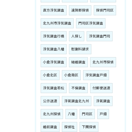
直方浮気調査
遠賀郡探偵
探偵門司区
北九州市浮気調査
門司区浮気調査
浮気調査行橋
人探し
浮気調査門司
浮気調査八幡
慰謝料請求
小倉浮気調査
結婚調査
北九州市探偵
小倉北区
小倉南区
浮気調査戸畑
浮気調査若松
不倫調査
付郵便送達
公示送達
浮氣調査北九州
浮氣調査
北九州探偵
八幡
門司区
戸畑
婚前調査
探偵社
下関探偵