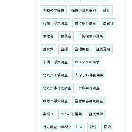
お勧めの探偵
探偵事務所福岡
撮影
行橋市浮気調査
受け取り拒否
居留守
債権者
債務者
下関探偵事務所
養育費
盗撮
盗撮機器
証拠運用
下関市浮気調査
おススメの探偵
北九州不倫調査
人探し17年間無敗
北九州市行動調査
宗像素行調査
飯塚市浮気調査
盗聴機器発見調査
裏切り
べんごし推奨
証拠価値
行方調査17年間ノーミス
背任
横領