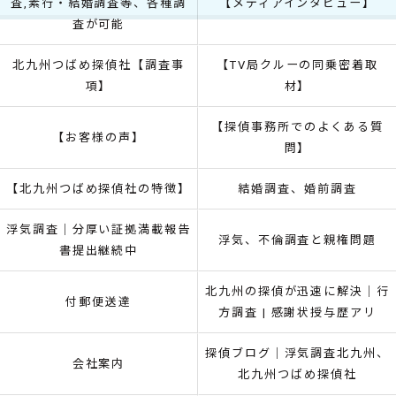
査,素行・結婚調査等、各種調
【メディアインタビュー】
査が可能
北九州つばめ探偵社【調査事
【TV局クルーの同乗密着取
項】
材】
【探偵事務所でのよくある質
【お客様の声】
問】
【北九州つばめ探偵社の特徴】
結婚調査、婚前調査
浮気調査｜分厚い証拠満載報告
浮気、不倫調査と親権問題
書提出継続中
北九州の探偵が迅速に解決｜行
付郵便送達
方調査 | 感謝状授与歴アリ
探偵ブログ｜浮気調査北九州、
会社案内
北九州つばめ探偵社