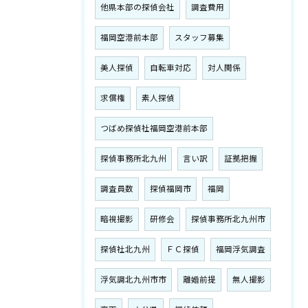
他県本部の探偵会社
調査費用
福岡空港前本部
スタッフ募集
美人探偵
自転車対応
対人関係
求償権
素人探偵
つばめ探偵社福岡空港前本部
探偵事務所北九州
言い訳
証拠把握
調査員数
探偵福岡市
福岡
暗視撮影
研修会
探偵事務所北九州市
探偵社北九州
ＦＣ探偵
福岡浮気調査
浮気調北九州市市
離婚前提
無人撮影