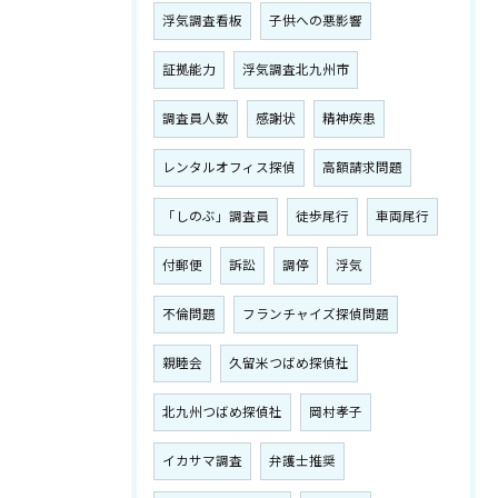
浮気調査看板
子供への悪影響
証拠能力
浮気調査北九州市
調査員人数
感謝状
精神疾患
レンタルオフィス探偵
高額請求問題
「しのぶ」調査員
徒歩尾行
車両尾行
付郵便
訴訟
調停
浮気
不倫問題
フランチャイズ探偵問題
親睦会
久留米つばめ探偵社
北九州つばめ探偵社
岡村孝子
イカサマ調査
弁護士推奨