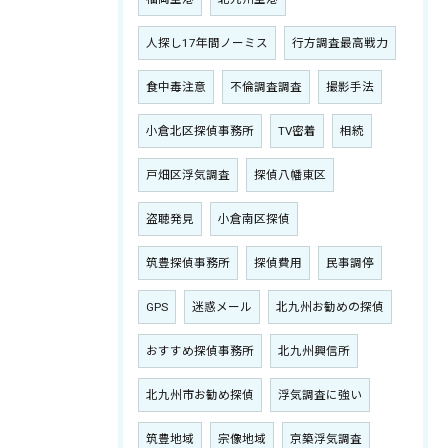
人探し17年間ノーミス
行方調査最高戦力
食中毒注意
不倫調査調査
撮影手法
小倉北区探偵事務所
TV密着
相続
戸畑区浮気調査
探偵八幡東区
盗聴発見
小倉南区探偵
筑豊探偵事務所
探偵費用
民事調停
GPS
迷惑メール
北九州お勧めの探偵
おすすめ探偵事務所
北九州興信所
北九州市お勧め探偵
浮気調査に強い
筑豊地域
宗像地域
京築浮気調査