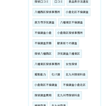
探偵口コミ
口コミ
景品表示法違反
八幡西区探偵事務所
小倉北区不倫調査
直方市浮気調査
八幡東区不倫調査
不倫調査小倉
小倉南区探偵事務所
不倫調査京築
歓楽街での調査
探偵八幡西区
浮気調査八幡東区
八幡東区探偵事務所
女性探偵
擬態能力
化け調
北九州探偵料金
小倉南区不倫調査
不倫調査小倉北区
探偵調査費用
北九州市探偵料金
福岡空港
北九州空港