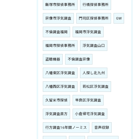
飯塚市探偵事務所
行橋探偵事務所
宗像市浮気調査
門司区探偵事務所
GW
不倫調査福岡
福岡市浮気調査
福岡市探偵事務所
浮気調査山口
盗聴機器
不倫調査宗像
八幡東区浮気調査
人探し北九州
八幡西区浮気調査
若松区浮気調査
久留米市探偵
早良区浮気調査
浮気調査直方
小倉帰宅浮気調査
行方調査16年間ノーミス
音声収録