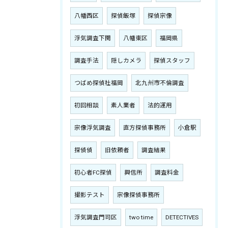
八幡西区
探偵飯塚
探偵宗像
浮気調査下関
八幡東区
福岡県
調査手法
隠しカメラ
探偵スタッフ
つばめ探偵社福岡
北九州市不倫調査
初回相談
素人業者
法的運用
宗像浮気調査
直方探偵事務所
小倉駅
探偵偵
旧依頼者
調査結果
初心者FC探偵
興信所
調査料金
撮影テスト
宗像探偵事務所
浮気調査門司区
two time
DETECTIVES