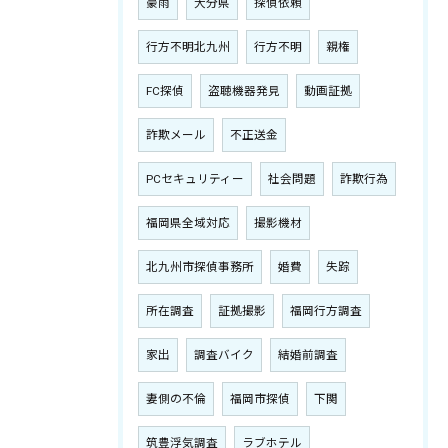
豪雨
大分県
探偵依頼
行方不明北九州
行方不明
親権
FC探偵
盗聴機器発見
動画証拠
詐欺メール
不正送金
PCセキュリティー
社会問題
詐欺行為
福岡県全域対応
撮影機材
北九州市探偵事務所
婚費
失踪
所在調査
証拠撮影
福岡行方調査
家出
調査バイク
結婚前調査
妻側の不倫
福岡市探偵
下関
筑豊浮気調査
ラブホテル