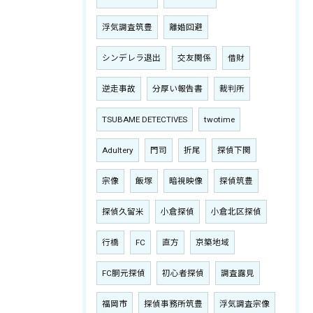
浮気調査筑豊
離婚回避
シンデレラ退出
交友関係
借財
逆走事故
分厚い報告書
裁判所
TSUBAME DETECTIVES
twotime
Adultery
門司
折尾
探偵下関
宗像
飯塚
暗視映像
探偵筑豊
探偵久留米
小倉探偵
小倉北区探偵
行橋
FC
直方
京築地域
FC胴元探偵
初心者探偵
調査露見
福岡市
探偵事務所筑豊
浮気調査宗像