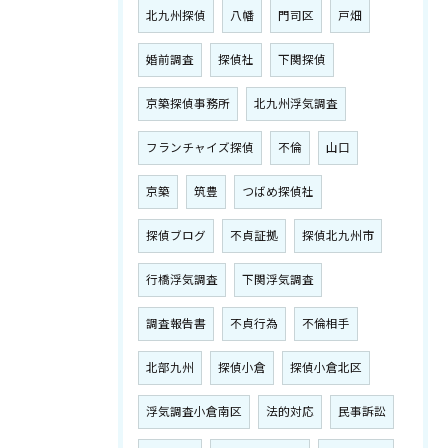
北九州探偵
八幡
門司区
戸畑
婚前調査
探偵社
下関探偵
京築探偵事務所
北九州浮気調査
フランチャイズ探偵
不倫
山口
京築
筑豊
つばめ探偵社
探偵ブログ
不貞証拠
探偵北九州市
行橋浮気調査
下関浮気調査
調査報告書
不貞行為
不倫相手
北部九州
探偵小倉
探偵小倉北区
浮気調査小倉南区
法的対応
民事訴訟