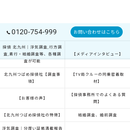
0120-754-999
お問い合わせはこちら
探偵 北九州｜浮気調査,行方調
査,素行・結婚調査等、各種調
【メディアインタビュー】
査が可能
北九州つばめ探偵社【調査事
【TV局クルーの同乗密着取
項】
材】
【探偵事務所でのよくある質
【お客様の声】
問】
【北九州つばめ探偵社の特徴】
結婚調査、婚前調査
浮気調査｜分厚い証拠満載報告