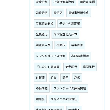
財産分与
小倉探偵事務所
報告書実例
婚費分担
風俗店
探偵事務所小倉
浮気調査看板
子供への悪影響
証拠能力
浮気調査北九州市
調査員人数
感謝状
精神疾患
レンタルオフィス探偵
高額請求問題
「しのぶ」調査員
徒歩尾行
車両尾行
付郵便
訴訟
調停
浮気
不倫問題
フランチャイズ探偵問題
親睦会
久留米つばめ探偵社
北九州つばめ探偵社
岡村孝子