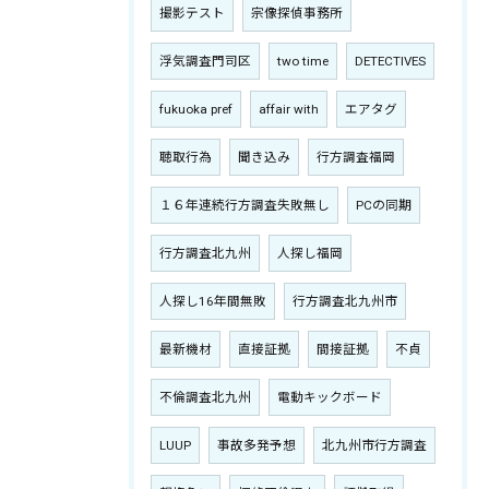
撮影テスト
宗像探偵事務所
浮気調査門司区
two time
DETECTIVES
fukuoka pref
affair with
エアタグ
聴取行為
聞き込み
行方調査福岡
１６年連続行方調査失敗無し
PCの同期
行方調査北九州
人探し福岡
人探し16年間無敗
行方調査北九州市
最新機材
直接証拠
間接証拠
不貞
不倫調査北九州
電動キックボード
LUUP
事故多発予想
北九州市行方調査