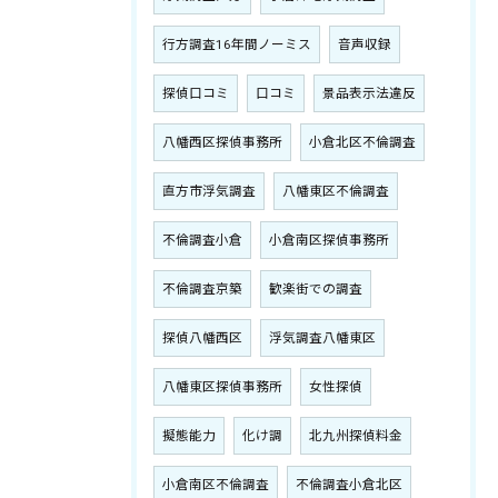
行方調査16年間ノーミス
音声収録
探偵口コミ
口コミ
景品表示法違反
八幡西区探偵事務所
小倉北区不倫調査
直方市浮気調査
八幡東区不倫調査
不倫調査小倉
小倉南区探偵事務所
不倫調査京築
歓楽街での調査
探偵八幡西区
浮気調査八幡東区
八幡東区探偵事務所
女性探偵
擬態能力
化け調
北九州探偵料金
小倉南区不倫調査
不倫調査小倉北区