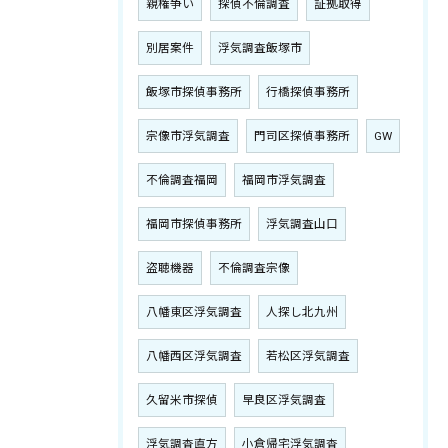
親権争い
探偵不倫調査
証拠取得
別居案件
浮気調査飯塚市
飯塚市探偵事務所
行橋探偵事務所
宗像市浮気調査
門司区探偵事務所
GW
不倫調査福岡
福岡市浮気調査
福岡市探偵事務所
浮気調査山口
盗聴機器
不倫調査宗像
八幡東区浮気調査
人探し北九州
八幡西区浮気調査
若松区浮気調査
久留米市探偵
早良区浮気調査
浮気調査直方
小倉帰宅浮気調査