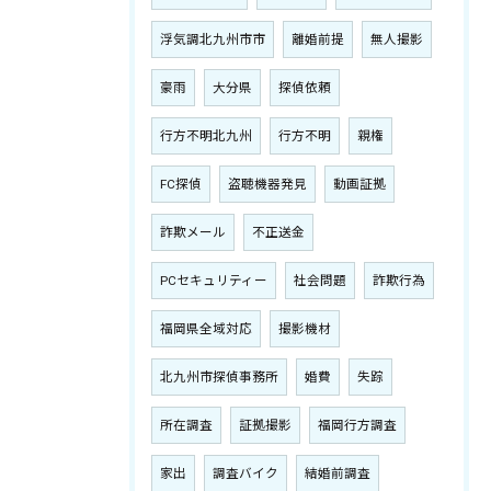
浮気調北九州市市
離婚前提
無人撮影
豪雨
大分県
探偵依頼
行方不明北九州
行方不明
親権
FC探偵
盗聴機器発見
動画証拠
詐欺メール
不正送金
PCセキュリティー
社会問題
詐欺行為
福岡県全域対応
撮影機材
北九州市探偵事務所
婚費
失踪
所在調査
証拠撮影
福岡行方調査
家出
調査バイク
結婚前調査