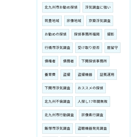
北九州市お勧め探偵
浮気調査に強い
筑豊地域
宗像地域
京築浮気調査
お勧めの探偵
探偵事務所福岡
撮影
行橋市浮気調査
受け取り拒否
居留守
債権者
債務者
下関探偵事務所
養育費
盗撮
盗撮機器
証拠運用
下関市浮気調査
おススメの探偵
北九州不倫調査
人探し17年間無敗
北九州市行動調査
宗像素行調査
飯塚市浮気調査
盗聴機器発見調査