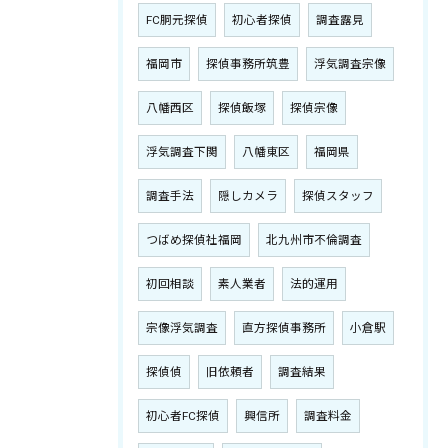
FC胴元探偵
初心者探偵
調査露見
福岡市
探偵事務所筑豊
浮気調査宗像
八幡西区
探偵飯塚
探偵宗像
浮気調査下関
八幡東区
福岡県
調査手法
隠しカメラ
探偵スタッフ
つばめ探偵社福岡
北九州市不倫調査
初回相談
素人業者
法的運用
宗像浮気調査
直方探偵事務所
小倉駅
探偵偵
旧依頼者
調査結果
初心者FC探偵
興信所
調査料金