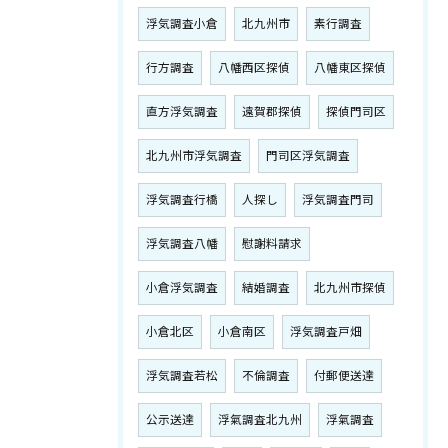
浮気調査小倉
北九州市
素行調査
行方調査
八幡西区探偵
八幡東区探偵
直方浮気調査
遠賀郡探偵
探偵門司区
北九州市浮気調査
門司区浮気調査
浮気調査行橋
人探し
浮気調査門司
浮気調査八幡
慰謝料請求
小倉浮気調査
結婚調査
北九州市探偵
小倉北区
小倉南区
浮気調査戸畑
浮気調査若松
不倫調査
付郵便送達
公示送達
浮氣調査北九州
浮氣調査