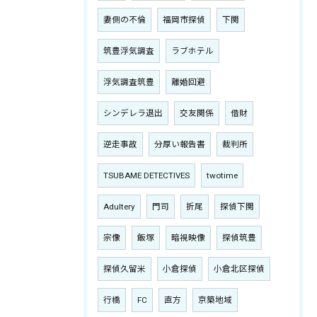
妻側の不倫
福岡市探偵
下関
筑豊浮気調査
ラブホテル
浮気調査筑豊
離婚回避
シンデレラ退出
交友関係
借財
逆走事故
分厚い報告書
裁判所
TSUBAME DETECTIVES
twotime
Adultery
門司
折尾
探偵下関
宗像
飯塚
暗視映像
探偵筑豊
探偵久留米
小倉探偵
小倉北区探偵
行橋
FC
直方
京築地域