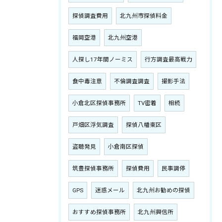
探偵調査費用
北九州市探偵料金
福岡空港
北九州空港
人探し17年間ノーミス
行方調査最高戦力
食中毒注意
不倫調査調査
撮影手法
小倉北区探偵事務所
TV密着
相続
戸畑区浮気調査
探偵八幡東区
盗聴発見
小倉南区探偵
筑豊探偵事務所
探偵費用
民事調停
GPS
迷惑メール
北九州お勧めの探偵
おすすめ探偵事務所
北九州興信所