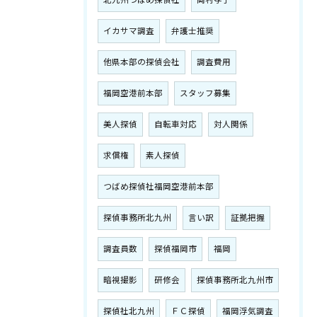
イカサマ調査
弁護士推奨
他県本部の探偵会社
調査費用
福岡空港前本部
スタッフ募集
美人探偵
自転車対応
対人関係
求償権
素人探偵
つばめ探偵社福岡空港前本部
探偵事務所北九州
言い訳
証拠把握
調査員数
探偵福岡市
福岡
暗視撮影
研修会
探偵事務所北九州市
探偵社北九州
ＦＣ探偵
福岡浮気調査