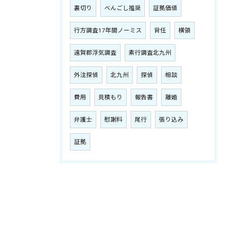
裏切り
べんごし推奨
証拠価値
行方調査17年間ノーミス
背任
横領
遠賀郡浮気調査
素行調査北九州
外注探偵
北九州
探偵
相談
費用
見積もり
報告書
離婚
弁護士
慰謝料
尾行
張り込み
証拠