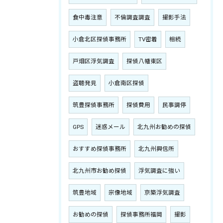
食中毒注意
不倫調査調査
撮影手法
小倉北区探偵事務所
TV密着
相続
戸畑区浮気調査
探偵八幡東区
盗聴発見
小倉南区探偵
筑豊探偵事務所
探偵費用
民事調停
GPS
迷惑メール
北九州お勧めの探偵
おすすめ探偵事務所
北九州興信所
北九州市お勧め探偵
浮気調査に強い
筑豊地域
宗像地域
京築浮気調査
お勧めの探偵
探偵事務所福岡
撮影