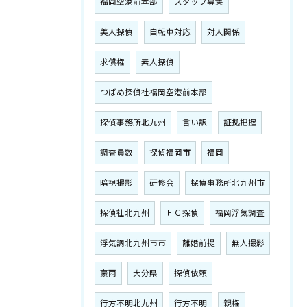
福岡空港前本部
スタッフ募集
美人探偵
自転車対応
対人関係
求償権
素人探偵
つばめ探偵社福岡空港前本部
探偵事務所北九州
言い訳
証拠把握
調査員数
探偵福岡市
福岡
暗視撮影
研修会
探偵事務所北九州市
探偵社北九州
ＦＣ探偵
福岡浮気調査
浮気調北九州市市
離婚前提
無人撮影
豪雨
大分県
探偵依頼
行方不明北九州
行方不明
親権