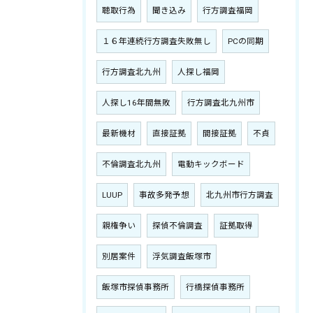
聴取行為
聞き込み
行方調査福岡
１６年連続行方調査失敗無し
PCの同期
行方調査北九州
人探し福岡
人探し16年間無敗
行方調査北九州市
最新機材
直接証拠
間接証拠
不貞
不倫調査北九州
電動キックボード
LUUP
事故多発予想
北九州市行方調査
親権争い
探偵不倫調査
証拠取得
別居案件
浮気調査飯塚市
飯塚市探偵事務所
行橋探偵事務所