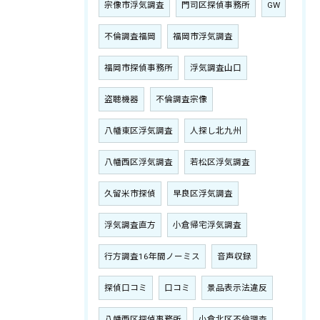
宗像市浮気調査
門司区探偵事務所
GW
不倫調査福岡
福岡市浮気調査
福岡市探偵事務所
浮気調査山口
盗聴機器
不倫調査宗像
八幡東区浮気調査
人探し北九州
八幡西区浮気調査
若松区浮気調査
久留米市探偵
早良区浮気調査
浮気調査直方
小倉帰宅浮気調査
行方調査16年間ノーミス
音声収録
探偵口コミ
口コミ
景品表示法違反
八幡西区探偵事務所
小倉北区不倫調査