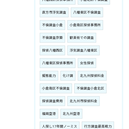
直方市浮気調査
八幡東区不倫調査
不倫調査小倉
小倉南区探偵事務所
不倫調査京築
歓楽街での調査
探偵八幡西区
浮気調査八幡東区
八幡東区探偵事務所
女性探偵
擬態能力
化け調
北九州探偵料金
小倉南区不倫調査
不倫調査小倉北区
探偵調査費用
北九州市探偵料金
福岡空港
北九州空港
人探し17年間ノーミス
行方調査最高戦力