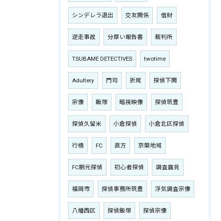
シンデレラ退出
交友関係
借財
逆走事故
分厚い報告書
裁判所
TSUBAME DETECTIVES
twotime
Adultery
門司
折尾
探偵下関
宗像
飯塚
暗視映像
探偵筑豊
探偵久留米
小倉探偵
小倉北区探偵
行橋
FC
直方
京築地域
FC胴元探偵
初心者探偵
調査露見
福岡市
探偵事務所筑豊
浮気調査宗像
八幡西区
探偵飯塚
探偵宗像