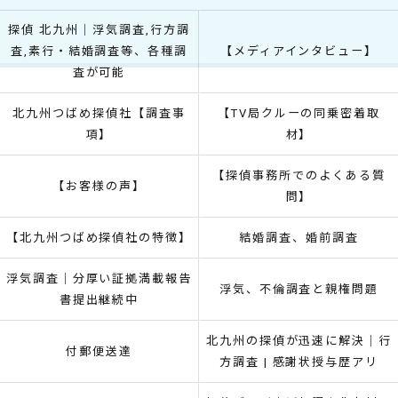
探偵 北九州｜浮気調査,行方調
査,素行・結婚調査等、各種調
【メディアインタビュー】
査が可能
北九州つばめ探偵社【調査事
【TV局クルーの同乗密着取
項】
材】
【探偵事務所でのよくある質
【お客様の声】
問】
【北九州つばめ探偵社の特徴】
結婚調査、婚前調査
浮気調査｜分厚い証拠満載報告
浮気、不倫調査と親権問題
書提出継続中
北九州の探偵が迅速に解決｜行
付郵便送達
方調査 | 感謝状授与歴アリ