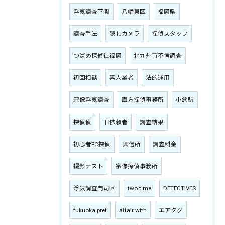
浮気調査下関
八幡東区
福岡県
調査手法
隠しカメラ
探偵スタッフ
つばめ探偵社福岡
北九州市不倫調査
初回相談
素人業者
法的運用
宗像浮気調査
直方探偵事務所
小倉駅
探偵偵
旧依頼者
調査結果
初心者FC探偵
興信所
調査料金
撮影テスト
宗像探偵事務所
浮気調査門司区
two time
DETECTIVES
fukuoka pref
affair with
エアタグ