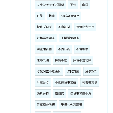
フランチャイズ探偵
不倫
山口
京築
筑豊
つばめ探偵社
探偵ブログ
不貞証拠
探偵北九州市
行橋浮気調査
下関浮気調査
調査報告書
不貞行為
不倫相手
北部九州
探偵小倉
探偵小倉北区
浮気調査小倉南区
法的対応
民事訴訟
財産分与
小倉探偵事務所
報告書実例
婚費分担
風俗店
探偵事務所小倉
浮気調査看板
子供への悪影響