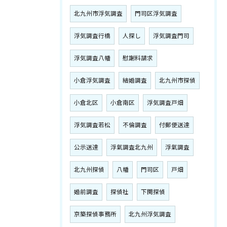
北九州市浮気調査
門司区浮気調査
浮気調査行橋
人探し
浮気調査門司
浮気調査八幡
慰謝料請求
小倉浮気調査
結婚調査
北九州市探偵
小倉北区
小倉南区
浮気調査戸畑
浮気調査若松
不倫調査
付郵便送達
公示送達
浮氣調査北九州
浮氣調査
北九州探偵
八幡
門司区
戸畑
婚前調査
探偵社
下関探偵
京築探偵事務所
北九州浮気調査