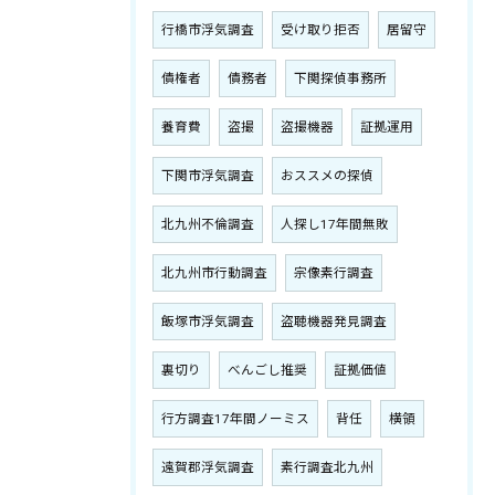
行橋市浮気調査
受け取り拒否
居留守
債権者
債務者
下関探偵事務所
養育費
盗撮
盗撮機器
証拠運用
下関市浮気調査
おススメの探偵
北九州不倫調査
人探し17年間無敗
北九州市行動調査
宗像素行調査
飯塚市浮気調査
盗聴機器発見調査
裏切り
べんごし推奨
証拠価値
行方調査17年間ノーミス
背任
横領
遠賀郡浮気調査
素行調査北九州