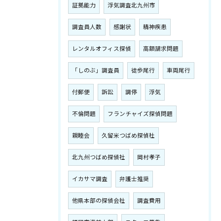
証拠能力
浮気調査北九州市
調査員人数
感謝状
精神疾患
レンタルオフィス探偵
高額請求問題
「しのぶ」調査員
徒歩尾行
車両尾行
付郵便
訴訟
調停
浮気
不倫問題
フランチャイズ探偵問題
親睦会
久留米つばめ探偵社
北九州つばめ探偵社
岡村孝子
イカサマ調査
弁護士推奨
他県本部の探偵会社
調査費用