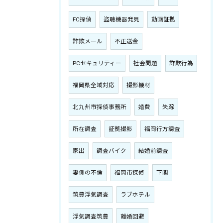
FC探偵
盗聴機器発見
動画証拠
詐欺メール
不正送金
PCセキュリティー
社会問題
詐欺行為
福岡県全域対応
撮影機材
北九州市探偵事務所
婚費
失踪
所在調査
証拠撮影
福岡行方調査
家出
調査バイク
結婚前調査
妻側の不倫
福岡市探偵
下関
筑豊浮気調査
ラブホテル
浮気調査筑豊
離婚回避