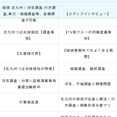
探偵 北九州｜浮気調査,行方調
査,素行・結婚調査等、各種調
【メディアインタビュー】
査が可能
北九州つばめ探偵社【調査事
【TV局クルーの同乗密着取
項】
材】
【探偵事務所でのよくある質
【お客様の声】
問】
【北九州つばめ探偵社の特徴】
結婚調査、婚前調査
浮気調査｜分厚い証拠満載報告
浮気、不倫調査と親権問題
書提出継続中
北九州の探偵が迅速に解決｜行
付郵便送達
方調査 | 感謝状授与歴アリ