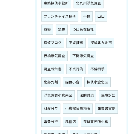
京築探偵事務所
北九州浮気調査
フランチャイズ探偵
不倫
山口
京築
筑豊
つばめ探偵社
探偵ブログ
不貞証拠
探偵北九州市
行橋浮気調査
下関浮気調査
調査報告書
不貞行為
不倫相手
北部九州
探偵小倉
探偵小倉北区
浮気調査小倉南区
法的対応
民事訴訟
財産分与
小倉探偵事務所
報告書実例
婚費分担
風俗店
探偵事務所小倉