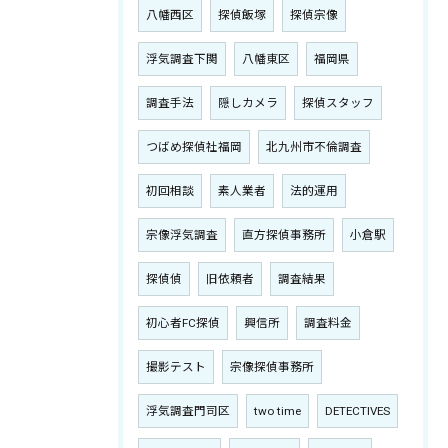
八幡西区
探偵飯塚
探偵宗像
浮気調査下関
八幡東区
福岡県
調査手法
隠しカメラ
探偵スタッフ
つばめ探偵社福岡
北九州市不倫調査
初回相談
素人業者
法的運用
宗像浮気調査
直方探偵事務所
小倉駅
探偵偵
旧依頼者
調査結果
初心者FC探偵
興信所
調査料金
撮影テスト
宗像探偵事務所
浮気調査門司区
two time
DETECTIVES