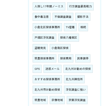
人探し17年間ノーミス
行方調査最高戦力
食中毒注意
不倫調査調査
撮影手法
小倉北区探偵事務所
TV密着
相続
戸畑区浮気調査
探偵八幡東区
盗聴発見
小倉南区探偵
筑豊探偵事務所
探偵費用
民事調停
GPS
迷惑メール
北九州お勧めの探偵
おすすめ探偵事務所
北九州興信所
北九州市お勧め探偵
浮気調査に強い
筑豊地域
宗像地域
京築浮気調査