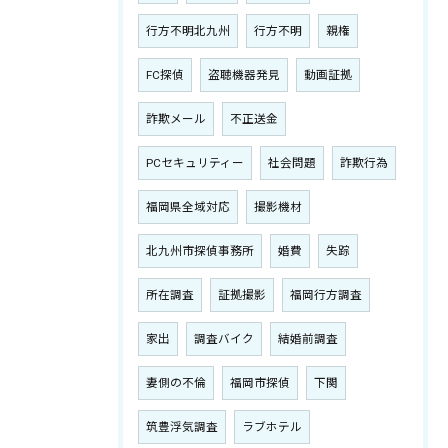
行方不明北九州
行方不明
親権
FC探偵
盗聴機器発見
動画証拠
詐欺メール
不正送金
PCセキュリティー
社会問題
詐欺行為
福岡県全域対応
撮影機材
北九州市探偵事務所
婚費
失踪
所在調査
証拠撮影
福岡行方調査
家出
調査バイク
結婚前調査
妻側の不倫
福岡市探偵
下関
筑豊浮気調査
ラブホテル