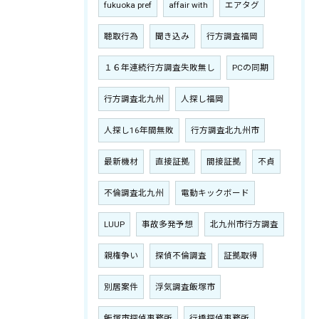
fukuoka pref
affair with
エアタグ
聴取行為
聞き込み
行方調査福岡
１６年連続行方調査失敗無し
PCの同期
行方調査北九州
人探し福岡
人探し16年間無敗
行方調査北九州市
最新機材
直接証拠
間接証拠
不貞
不倫調査北九州
電動キックボード
LUUP
事故多発予想
北九州市行方調査
親権争い
探偵不倫調査
証拠取得
別居案件
浮気調査飯塚市
飯塚市探偵事務所
行橋探偵事務所