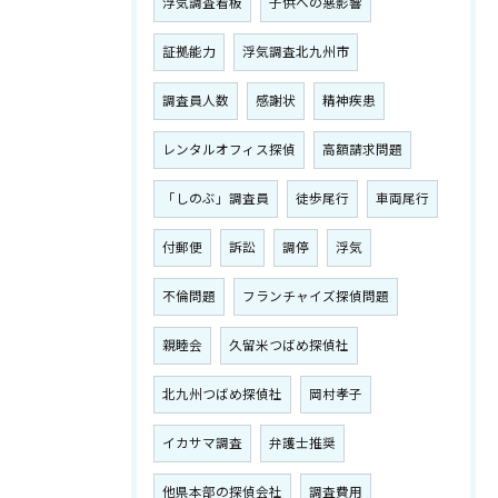
浮気調査看板
子供への悪影響
証拠能力
浮気調査北九州市
調査員人数
感謝状
精神疾患
レンタルオフィス探偵
高額請求問題
「しのぶ」調査員
徒歩尾行
車両尾行
付郵便
訴訟
調停
浮気
不倫問題
フランチャイズ探偵問題
親睦会
久留米つばめ探偵社
北九州つばめ探偵社
岡村孝子
イカサマ調査
弁護士推奨
他県本部の探偵会社
調査費用