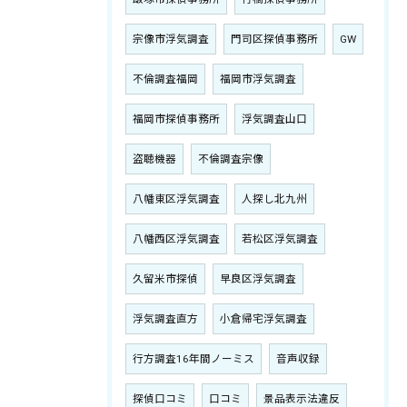
宗像市浮気調査
門司区探偵事務所
GW
不倫調査福岡
福岡市浮気調査
福岡市探偵事務所
浮気調査山口
盗聴機器
不倫調査宗像
八幡東区浮気調査
人探し北九州
八幡西区浮気調査
若松区浮気調査
久留米市探偵
早良区浮気調査
浮気調査直方
小倉帰宅浮気調査
行方調査16年間ノーミス
音声収録
探偵口コミ
口コミ
景品表示法違反