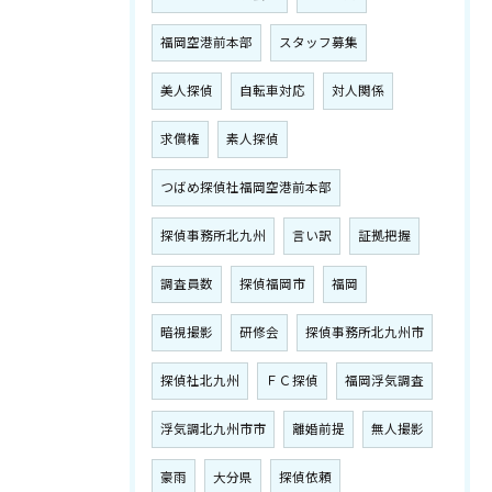
福岡空港前本部
スタッフ募集
美人探偵
自転車対応
対人関係
求償権
素人探偵
つばめ探偵社福岡空港前本部
探偵事務所北九州
言い訳
証拠把握
調査員数
探偵福岡市
福岡
暗視撮影
研修会
探偵事務所北九州市
探偵社北九州
ＦＣ探偵
福岡浮気調査
浮気調北九州市市
離婚前提
無人撮影
豪雨
大分県
探偵依頼