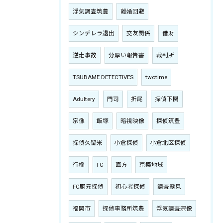
浮気調査筑豊
離婚回避
シンデレラ退出
交友関係
借財
逆走事故
分厚い報告書
裁判所
TSUBAME DETECTIVES
twotime
Adultery
門司
折尾
探偵下関
宗像
飯塚
暗視映像
探偵筑豊
探偵久留米
小倉探偵
小倉北区探偵
行橋
FC
直方
京築地域
FC胴元探偵
初心者探偵
調査露見
福岡市
探偵事務所筑豊
浮気調査宗像