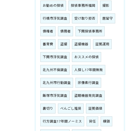
お勧めの探偵
探偵事務所福岡
撮影
行橋市浮気調査
受け取り拒否
居留守
債権者
債務者
下関探偵事務所
養育費
盗撮
盗撮機器
証拠運用
下関市浮気調査
おススメの探偵
北九州不倫調査
人探し17年間無敗
北九州市行動調査
宗像素行調査
飯塚市浮気調査
盗聴機器発見調査
裏切り
べんごし推奨
証拠価値
行方調査17年間ノーミス
背任
横領