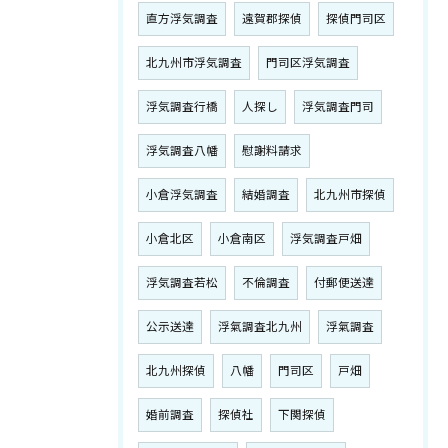
直方浮気調査
遠賀郡探偵
探偵門司区
北九州市浮気調査
門司区浮気調査
浮気調査行橋
人探し
浮気調査門司
浮気調査八幡
慰謝料請求
小倉浮気調査
結婚調査
北九州市探偵
小倉北区
小倉南区
浮気調査戸畑
浮気調査若松
不倫調査
付郵便送達
公示送達
浮氣調査北九州
浮氣調査
北九州探偵
八幡
門司区
戸畑
婚前調査
探偵社
下関探偵