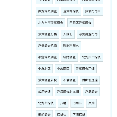
直方浮気調査
遠賀郡探偵
探偵門司区
北九州市浮気調査
門司区浮気調査
浮気調査行橋
人探し
浮気調査門司
浮気調査八幡
慰謝料請求
小倉浮気調査
結婚調査
北九州市探偵
小倉北区
小倉南区
浮気調査戸畑
浮気調査若松
不倫調査
付郵便送達
公示送達
浮氣調査北九州
浮氣調査
北九州探偵
八幡
門司区
戸畑
婚前調査
探偵社
下関探偵