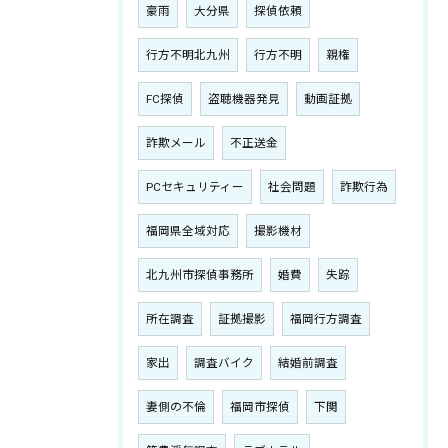
豪雨
大分県
探偵依頼
行方不明北九州
行方不明
親権
FC探偵
盗聴機器発見
動画証拠
詐欺メール
不正送金
PCセキュリティー
社会問題
詐欺行為
福岡県全域対応
撮影機材
北九州市探偵事務所
婚費
失踪
所在調査
証拠撮影
福岡行方調査
家出
調査バイク
結婚前調査
妻側の不倫
福岡市探偵
下関