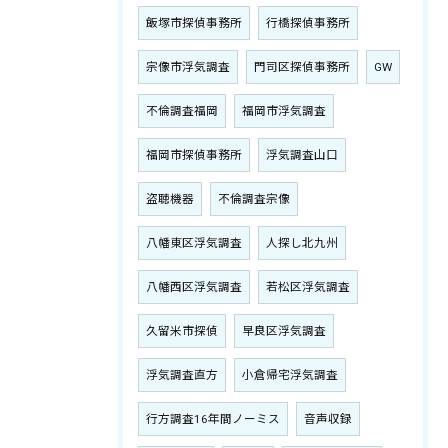
飯塚市探偵事務所
行橋探偵事務所
宗像市浮気調査
門司区探偵事務所
GW
不倫調査福岡
福岡市浮気調査
福岡市探偵事務所
浮気調査山口
盗聴機器
不倫調査宗像
八幡東区浮気調査
人探し北九州
八幡西区浮気調査
若松区浮気調査
久留米市探偵
早良区浮気調査
浮気調査直方
小倉帰宅浮気調査
行方調査16年間ノーミス
音声収録