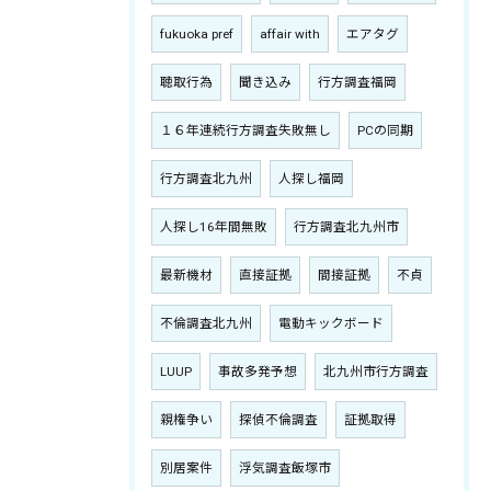
fukuoka pref
affair with
エアタグ
聴取行為
聞き込み
行方調査福岡
１６年連続行方調査失敗無し
PCの同期
行方調査北九州
人探し福岡
人探し16年間無敗
行方調査北九州市
最新機材
直接証拠
間接証拠
不貞
不倫調査北九州
電動キックボード
LUUP
事故多発予想
北九州市行方調査
親権争い
探偵不倫調査
証拠取得
別居案件
浮気調査飯塚市