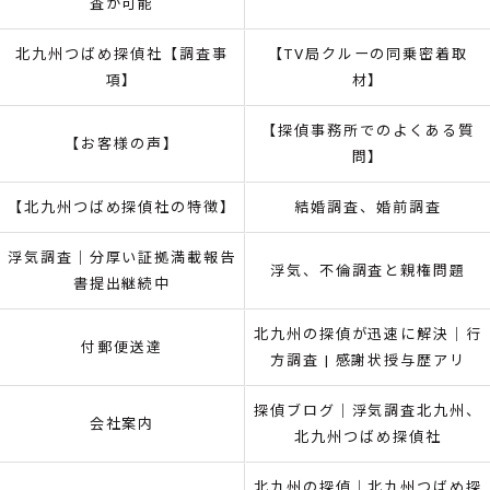
査が可能
北九州つばめ探偵社【調査事
【TV局クルーの同乗密着取
項】
材】
【探偵事務所でのよくある質
【お客様の声】
問】
【北九州つばめ探偵社の特徴】
結婚調査、婚前調査
浮気調査｜分厚い証拠満載報告
浮気、不倫調査と親権問題
書提出継続中
北九州の探偵が迅速に解決｜行
付郵便送達
方調査 | 感謝状授与歴アリ
探偵ブログ｜浮気調査北九州、
会社案内
北九州つばめ探偵社
北九州の探偵｜北九州つばめ探