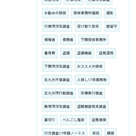
お勧めの探偵
探偵事務所福岡
撮影
行橋市浮気調査
受け取り拒否
居留守
債権者
債務者
下関探偵事務所
養育費
盗撮
盗撮機器
証拠運用
下関市浮気調査
おススメの探偵
北九州不倫調査
人探し17年間無敗
北九州市行動調査
宗像素行調査
飯塚市浮気調査
盗聴機器発見調査
裏切り
べんごし推奨
証拠価値
行方調査17年間ノーミス
背任
横領