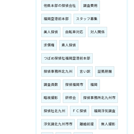
他県本部の探偵会社
調査費用
福岡空港前本部
スタッフ募集
美人探偵
自転車対応
対人関係
求償権
素人探偵
つばめ探偵社福岡空港前本部
探偵事務所北九州
言い訳
証拠把握
調査員数
探偵福岡市
福岡
暗視撮影
研修会
探偵事務所北九州市
探偵社北九州
ＦＣ探偵
福岡浮気調査
浮気調北九州市市
離婚前提
無人撮影