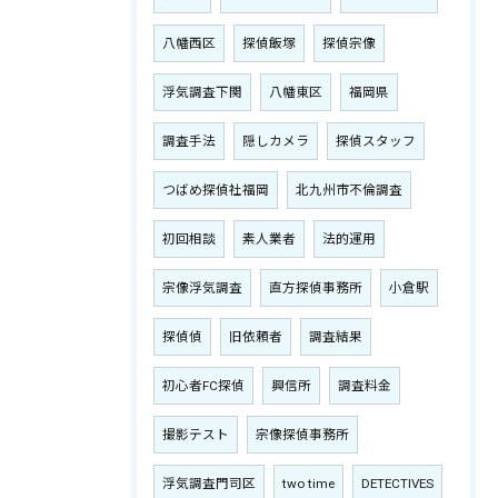
八幡西区
探偵飯塚
探偵宗像
浮気調査下関
八幡東区
福岡県
調査手法
隠しカメラ
探偵スタッフ
つばめ探偵社福岡
北九州市不倫調査
初回相談
素人業者
法的運用
宗像浮気調査
直方探偵事務所
小倉駅
探偵偵
旧依頼者
調査結果
初心者FC探偵
興信所
調査料金
撮影テスト
宗像探偵事務所
浮気調査門司区
two time
DETECTIVES