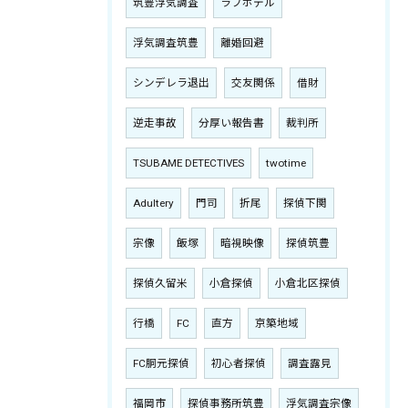
筑豊浮気調査
ラブホテル
浮気調査筑豊
離婚回避
シンデレラ退出
交友関係
借財
逆走事故
分厚い報告書
裁判所
TSUBAME DETECTIVES
twotime
Adultery
門司
折尾
探偵下関
宗像
飯塚
暗視映像
探偵筑豊
探偵久留米
小倉探偵
小倉北区探偵
行橋
FC
直方
京築地域
FC胴元探偵
初心者探偵
調査露見
福岡市
探偵事務所筑豊
浮気調査宗像