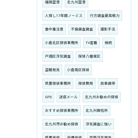
福岡空港
北九州空港
人探し17年間ノーミス
行方調査最高戦力
食中毒注意
不倫調査調査
撮影手法
小倉北区探偵事務所
TV密着
相続
戸畑区浮気調査
探偵八幡東区
盗聴発見
小倉南区探偵
筑豊探偵事務所
探偵費用
民事調停
GPS
迷惑メール
北九州お勧めの探偵
おすすめ探偵事務所
北九州興信所
北九州市お勧め探偵
浮気調査に強い
筑豊地域
宗像地域
京築浮気調査