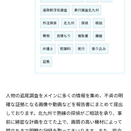
遠賀郡浮気調査
素行調査北九州
外注探偵
北九州
探偵
相談
費用
見積もり
報告書
離婚
弁護士
慰謝料
尾行
張り込み
証拠
人物の追尾調査をメインに多くの情報を集め、不貞の明
確な証拠となる画像や動画などを報告書にまとめて提出
しております。北九州で熟練の探偵がご相談を承り、事
前に綿密な計画を立てた上で、画質の高い機材によって
顔立ちまで明瞭な記録を取ってまいります。また、密会