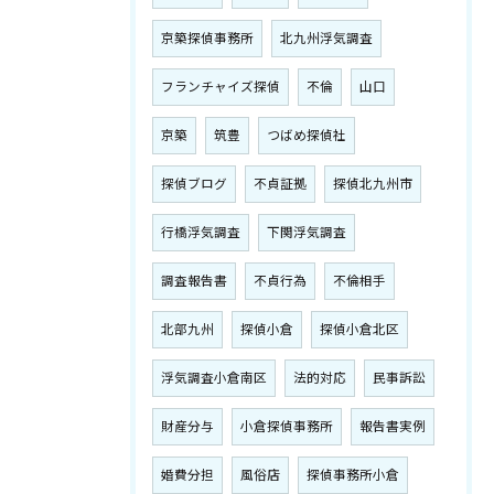
京築探偵事務所
北九州浮気調査
フランチャイズ探偵
不倫
山口
京築
筑豊
つばめ探偵社
探偵ブログ
不貞証拠
探偵北九州市
行橋浮気調査
下関浮気調査
調査報告書
不貞行為
不倫相手
北部九州
探偵小倉
探偵小倉北区
浮気調査小倉南区
法的対応
民事訴訟
財産分与
小倉探偵事務所
報告書実例
婚費分担
風俗店
探偵事務所小倉