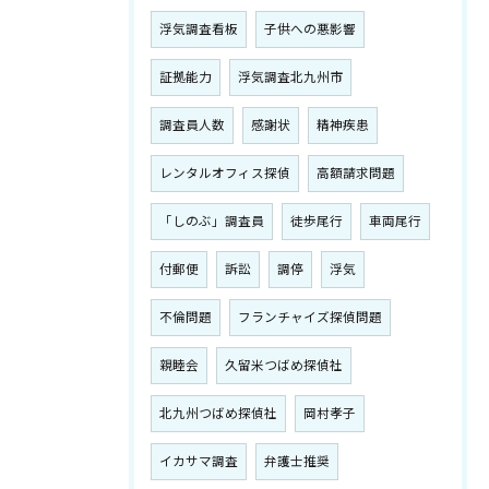
浮気調査看板
子供への悪影響
証拠能力
浮気調査北九州市
調査員人数
感謝状
精神疾患
レンタルオフィス探偵
高額請求問題
「しのぶ」調査員
徒歩尾行
車両尾行
付郵便
訴訟
調停
浮気
不倫問題
フランチャイズ探偵問題
親睦会
久留米つばめ探偵社
北九州つばめ探偵社
岡村孝子
イカサマ調査
弁護士推奨