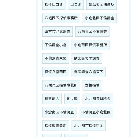
探偵口コミ
口コミ
景品表示法違反
八幡西区探偵事務所
小倉北区不倫調査
直方市浮気調査
八幡東区不倫調査
不倫調査小倉
小倉南区探偵事務所
不倫調査京築
歓楽街での調査
探偵八幡西区
浮気調査八幡東区
八幡東区探偵事務所
女性探偵
擬態能力
化け調
北九州探偵料金
小倉南区不倫調査
不倫調査小倉北区
探偵調査費用
北九州市探偵料金